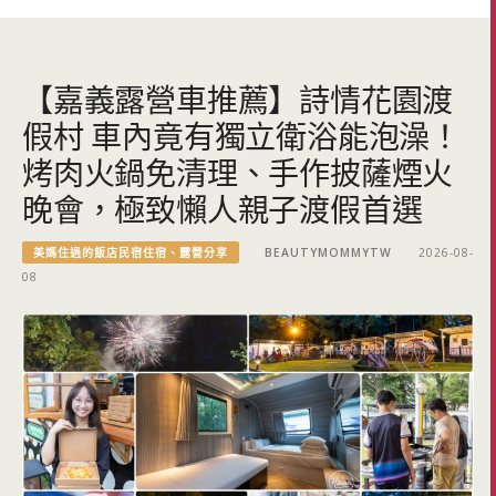
【嘉義露營車推薦】詩情花園渡
假村 車內竟有獨立衛浴能泡澡！
烤肉火鍋免清理、手作披薩煙火
晚會，極致懶人親子渡假首選
美媽住過的飯店民宿住宿、露營分享
BEAUTYMOMMYTW
2026-08-
08