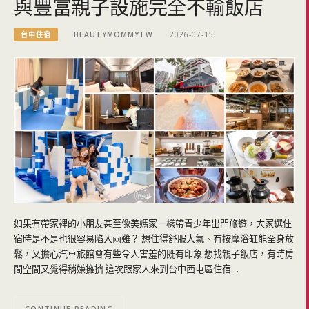
與豐富親子設施完全不輸飯店
台中住宿
BEAUTYMOMMYTW
2026-07-15
如果有帶家裡的小朋友甚至像美媽家一樣帶青少年出門旅遊，大家選住
宿時是不是也很容易陷入兩難？ 想住得舒服大氣、有按摩浴缸能全身放
鬆，又擔心汽車旅館會有些令人害羞的既有印象 想找親子飯店，有時房
間空間又覺得稍嫌擁擠 這次跟家人來到台中西屯區住宿…
CONTINUE READING