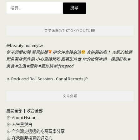
搜
尋
關
鍵
美美媽咪的TIKTOK/YOUTUBE
字:
@beautymommytw
兒子超愛披薩 看見披薩
用水沖直接崩潰
真的假的啦！ 冰過的披薩
別急著放氣炸鍋 小心直接烤乾 跟著影片做 你的披薩冰過一樣很好吃
#
美食
#生活
#廚房
#氣炸鍋
#lifeisgood
♬ Rock and Roll Session - Canal Records JP
文章分類
展開全部
|
收合全部
About Hsuan...
人生黑與白
全台灣走透透的吃喝玩樂分享
在禾馨產檢真的好安心