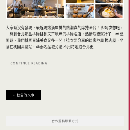
大家有沒有發現，最近現烤漢堡排的熱潮真的席捲全台！ 但每次想吃，
一想到台北那些排隊排到天荒地老的排隊名店，熱情瞬間就冷了一半 沒
問題，我們桃園青埔美食又多一間！這次要分享的這家陸奧 挽肉屋，坐
落在桃園高鐵站、華泰名品城旁邊 不用特地跑台北更…
CONTINUE READING
文
較舊的文章
章
導
覽
合作邀稿聯繫方式