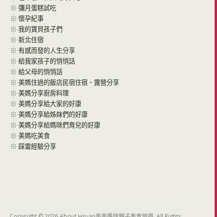
彌月蛋糕試吃
懷孕紀事
我的寶貝孩子們
新北住宿
有感而發的人生分享
給我家孩子的悄悄話
給父母的悄悄話
美媽住過的飯店民宿住宿、露營分享
美媽分享廚房料理
美媽分享給大家的好康
美媽分享給姊妹們的好康
美媽分享給媽咪們育兒的好康
美媽吃美食
踩雷經驗分享
Copyright © 2026 About Hsuan美美媽咪親子美食旅遊. All Rights