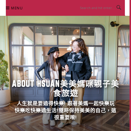
Skip
MENU
to
content
ABOUT HSUAN美美媽咪親子美
食旅遊
人生就是要過得快樂! 跟著美媽一起快樂玩
快樂吃快樂過生活!隨時保持美美的自己，這
很重要唷!