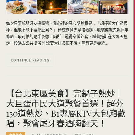
每次只要親朋好友揪露營，我心裡的真心話其實是：「想接近大自然很
棒，但能不能不要那麼累？」 傳統露營光是搭帳篷、收裝備就先耗掉半
條命，最可怕的是半夜想上廁所，還得穿著外套、踩著拖鞋在大冷天裡
走一段路去公共衛浴 洗澡要大排長龍不說，隔音更是幾近…
CONTINUE READING
【台北東區美食】完鍋子熱炒｜
大巨蛋市民大道聚餐首選！超夯
150道熱炒、B1專屬KTV大包廂歡
唱，聚會尾牙春酒嗨翻天！