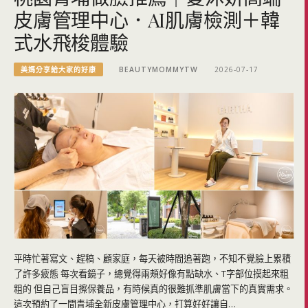
皮膚管理中心．AI肌膚檢測＋韓
式水飛梭體驗
美媽分享給大家的好康
BEAUTYMOMMYTW
2026-07-17
平時忙著寫文、趕稿、顧家庭，每天被時間追著跑，不知不覺臉上累積
了許多疲態 每次看鏡子，總覺得兩頰好像有點缺水、T字部位摸起來粗
粗的 但自己盲目擦保養品，有時候真的很難抓準肌膚當下的真實需求。
這次預約了一間青埔全新皮膚管理中心，打算好好讓自…