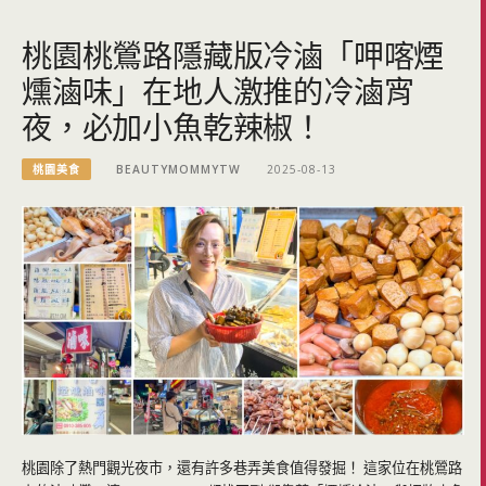
桃園桃鶯路隱藏版冷滷「呷喀煙
燻滷味」在地人激推的冷滷宵
夜，必加小魚乾辣椒！
桃園美食
BEAUTYMOMMYTW
2025-08-13
桃園除了熱門觀光夜市，還有許多巷弄美食值得發掘！ 這家位在桃鶯路