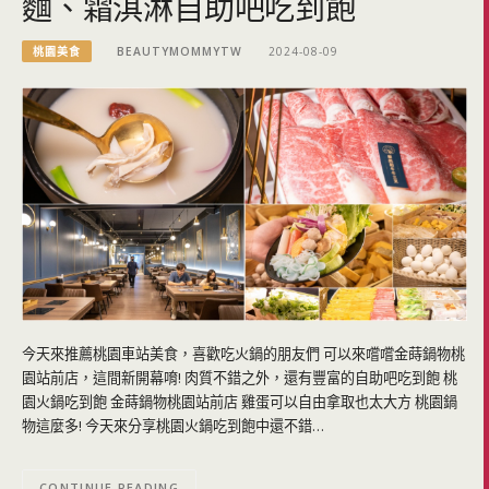
麵、霜淇淋自助吧吃到飽
桃園美食
BEAUTYMOMMYTW
2024-08-09
今天來推薦桃園車站美食，喜歡吃火鍋的朋友們 可以來嚐嚐金蒔鍋物桃
園站前店，這間新開幕唷! 肉質不錯之外，還有豐富的自助吧吃到飽 桃
園火鍋吃到飽 金蒔鍋物桃園站前店 雞蛋可以自由拿取也太大方 桃園鍋
物這麼多! 今天來分享桃園火鍋吃到飽中還不錯…
CONTINUE READING