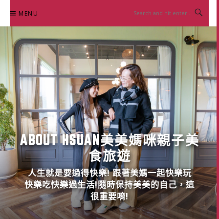
Skip
MENU
to
content
ABOUT HSUAN美美媽咪親子美
食旅遊
人生就是要過得快樂! 跟著美媽一起快樂玩
快樂吃快樂過生活!隨時保持美美的自己，這
很重要唷!