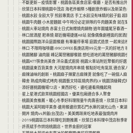
不斷更新－疫情影響，桃園各區美食店家/餐廳，是否有推出外帶
欣葉日本料理桃園中茂店 海老炸蝦祭 5種創意炸蝦以及新菜色看這裡 
桃園水餃 全餃大亨 煎餃專賣店 手工水餃沒有味精的餃子餡 超難忘
桃園牛肉麵 小木屋麵館 中午時分必定排隊的牛肉麵美食 就在聖
桃園火車站燒肉 赤富士日式無煙燒肉鍋物 過年圍爐尾牙春酒一個人最
林口居酒屋 屘串燒 鄰近機場捷運A8站 就像偶像劇裡面的居酒屋一
桃園國際路洋朵庭園餐廳 有專屬停車場 庭園式造景 一起來這裡過
林口 不限時咖啡廳 i99COFFEE長庚店用99元坐一天的好地方
桃園豬腳 滷肉飯 峰記萬巒豬腳餐館 想吃道地的萬巒豬腳桃園也有
桃園ATT筷食尚美食 洋朵義式廚房 桃園火車站附近聚餐的好選擇
桃園遠東百貨美食 大河屋燒肉丼串燒 餐點好吃有氣氛 適合家人
麻辣滷味的創新。桃園麻子辣蒙古麻辣燙 就像吃了一碗個人麻辣
韓舍 熟成肉韓式烤肉 桃園藝文特區燒肉界的LV 桃園頂級韓式烤肉
添好運桃園機場T2店。東西好吃，邊吃邊看飛機起飛
星上星港式飲茶桃園經國店。優美包廂適合多人聚會
桃園美食推薦。暖心冬季好料理限量牛肉壽喜燒，欣葉日本料理中茂店
桃園大溪阿姆坪美食-邊用餐邊欣賞石門水庫的湖光山色。東湖餐
開丼 燒肉vs丼飯(台茂店)。美美媽咪來吃地表最強燒肉丼
2019桃園區日本料理吃到飽推薦。欣葉日本料理中茂店秋季新
許燕斌手作烘焙桃園店。世界金廚的冠軍
石管局大草坪也有賣冰的餐廳囉!東尼庭園餐廳