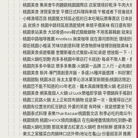
桃園美食 集英會牛肉麵館桃園國際店 店家環境好乾淨 牛肉大塊 
桃園美食 津賀家食堂 平價日式料理與串燒 午餐或者下班後就來這
小樽漁場百貨 桃園藝文特區必逛的日本吃喝玩樂專賣店 日本迷一
品 炭焼き 桃園中路特區居酒屋燒烤 串燒平價美味 假日還有現場
桃園車站美食 大邱骨道mini韓式精緻鍋物 不用羨慕韓劇 就來這
桃園中路咖啡推薦 Knotless.無束咖啡 就在壽司郎附近 環境舒
鄰近桃園小檜溪 芳味坊創意料理 把食物原味發揮到極致美味 讓
桃園美食桌遊餐廳 奎爾斯複合式餐飲x彩虹桌遊 想放鬆一下、同
桃園火鍋吃到飽 肉多多桃園中華店打卡就送! 每桌不限人數，幾
桃園肉多多中華店 樂多多集團-火鍋第一品牌 三人行，必有麻辣
桃園美食 新丼-專門賣創意丼飯，多達26種丼飯選擇，料好實在好
桃園甜點 桃園冰店 孫太太夏季沁涼冰菓室新開張(桃園店限定) 
桃園您不能不知道的30年老店，鐵木真麻辣鴛鴦火鍋 老店好在哪裡
桃園美食 網美風個人火鍋 Lil Luck樂嗑即享鍋 平價鍋與手搖
桃園三民路火鍋 太上正和昆布鍋物 這是第一次，我覺得自己的牛
桃園有位置坐的紅豆餅店 外婆的茶屋 有時候，就是想要坐下吃
桃園泰式料理 泰集Thai Bazaar桃園藝文店 秋季必吃的南瓜
桃園燒肉 桃園SHOCK燒肉旗艦店 在包廂裡盡情燒肉吃到飽+歡唱KT
桃園火鍋吃到飽 那就來蒙古紅蒙古火鍋吧 食材新鮮 選擇多又好
東北之家酸菜白肉鍋林口店外帶(地址在龜山) 份量超澎湃 推薦手