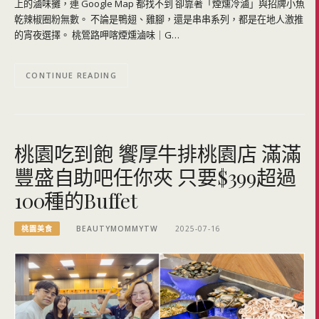
上的滷味攤，連 Google Map 都找不到 卻靠著「煙燻冷滷」與招牌小魚
乾辣椒圈粉無數。 不論是鴨翅、雞腳，還是串串系列，都是在地人激推
的宵夜選擇。 桃鶯路呷喀煙燻滷味｜G…
CONTINUE READING
桃園吃到飽 饗厚牛排桃園店 滿滿
豐盛自助吧任你夾 只要$399超過
100種的Buffet
桃園美食
BEAUTYMOMMYTW
2025-07-16