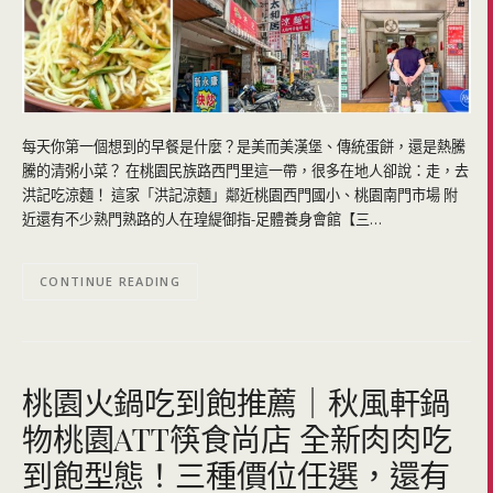
每天你第一個想到的早餐是什麼？是美而美漢堡、傳統蛋餅，還是熱騰
騰的清粥小菜？ 在桃園民族路西門里這一帶，很多在地人卻說：走，去
洪記吃涼麵！ 這家「洪記涼麵」鄰近桃園西門國小、桃園南門市場 附
近還有不少熟門熟路的人在瑝緹御指-足體養身會館【三…
CONTINUE READING
桃園火鍋吃到飽推薦｜秋風軒鍋
物桃園ATT筷食尚店 全新肉肉吃
到飽型態！三種價位任選，還有