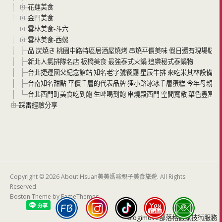
花蓮美食
金門美食
雲林美食-斗六
雲林美食-西螺
品 炭焼き 桃園中路特區居酒屋燒烤 串燒平價美味 假日還有現場駐唱
新北人氣排隊名店 板橋美食 最強泰式火鍋 追樂秘式泰鍋物
台北捷運國父紀念館站 知名老字號餐廳 星辰牛排 來吃米其林設備等級的
台南知名甜點 平價千層的代表品牌 狸小路冰冰千層蛋糕 今年母親節
台北西門町美食吃到飽 生啤喝到飽 串燒殿西門 空間寬敞 菜色豐富 
踩雷經驗分享
Copyright © 2026 About Hsuan美美媽咪親子美食旅遊. All Rights
Reserved.
Boston Theme by
FameThemes
Blogimove部落格搬家技術服務