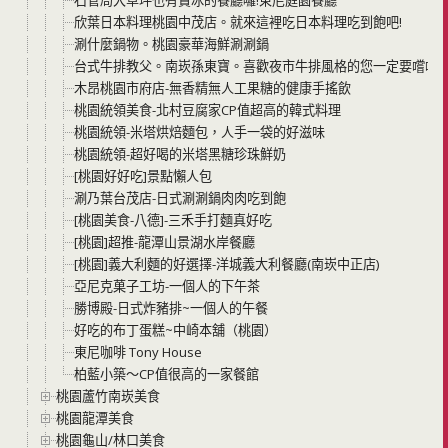
欣葉日本料理桃園中茂店。就來這裡吃日本料理吃到飽吧!
涮什麼鍋物。桃園豪華海鮮涮涮鍋
台式牛排教父。南崁孫東寶。喜歡夜市牛排風格的您一定要嚐嚐
木昂桃園市府店-無香精無人工果糖的健康手搖飲
桃園統領美食-北村豆腐家CP值超高的韓式料理
桃園統領-米塔烘焙麵包，人手一袋的好滋味
桃園統領-超好喝的米塔黑糖珍珠鮮奶
[桃園好好吃]景點懶人包
涮乃葉台茂店-日式涮涮鍋肉肉吃到飽
[桃園美食-八德]-三禾手打麵真好吃
[桃園]超推-龍潭山景湖水岸餐廳
[桃園]義大利麵的好選擇-洋城義大利餐廳(南崁中正店)
亞尼克菓子工坊-一個人的下午茶
勝博殿-日式炸豬排~一個人的午餐
好吃的布丁蛋糕~中崎本舖（桃園）
東尼咖啡 Tony House
柏藍小築～CP值很高的一家餐館
桃園蘆竹南崁美食
桃園龍潭美食
桃園龜山/林口美食