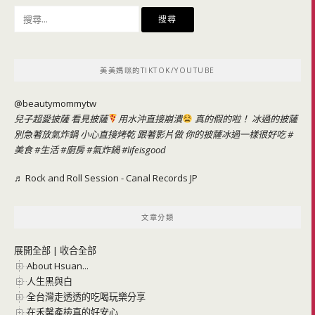
搜
尋
關
鍵
美美媽咪的TIKTOK/YOUTUBE
字:
@beautymommytw
兒子超愛披薩 看見披薩
用水沖直接崩潰
真的假的啦！ 冰過的披薩
別急著放氣炸鍋 小心直接烤乾 跟著影片做 你的披薩冰過一樣很好吃
#
美食
#生活
#廚房
#氣炸鍋
#lifeisgood
♬ Rock and Roll Session - Canal Records JP
文章分類
展開全部
|
收合全部
About Hsuan...
人生黑與白
全台灣走透透的吃喝玩樂分享
在禾馨產檢真的好安心