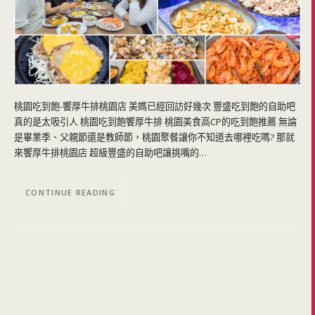
桃園吃到飽-饗厚牛排桃園店 美媽已經回訪好幾次 豐盛吃到飽的自助吧
真的是太吸引人 桃園吃到飽饗厚牛排 桃園美食高CP的吃到飽推薦 無論
是畢業季、父親節還是教師節，桃園聚餐讓你不知道去哪裡吃嗎? 那就
來饗厚牛排桃園店 超級豐盛的自助吧讓挑嘴的…
CONTINUE READING