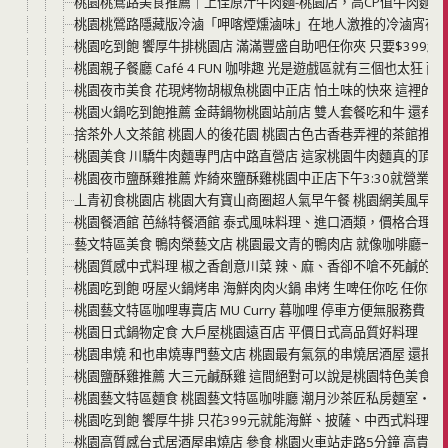
桃園桃鶯路美食推薦｜上佳原汁牛肉麵-桃園店，高CP值牛肉麵只要
桃園桃鶯路隱藏版冷滷「呷喀煙燻滷味」在地人激推的冷滷宵夜
桃園吃到飽 饗厚牛排桃園店 滿滿豐盛自助吧任你夾 只要$399超過10
桃園親子餐廳 Café 4 FUN 咖啡趣 光是遊戲區就有三個也太狂
桃園夜市美食 花現烤物胡椒魚桃園中正店 怕土味的快來 這裡的魚
桃園火鍋吃到飽推薦 金蒔鍋物桃園站前店 雙人套餐吃和牛 還有
捨茶外人文茶館 桃園人的後花園 桃園古色古香巷弄裡的茶館推薦
桃園美食 川驕牛肉麵專門店中路直營店 這家桃園牛肉麵真的頂天了
桃園夜市鹽酥雞推薦 炸綺來鹽酥雞桃園中正店下午3:30就營業 
丄青初食桃園店 桃園大有寶山商圈超人氣早午餐 桃園網美風早午餐
桃園餐酒館 芭絲特餐酒館 泰式風味料理、進口酒類，價格合理
藝文特區美食 鴨肉榮藝文店 桃園最文青的鴨肉店 就像咖啡廳一
桃園質感中式料理 椒之香創意川菜 辣、麻、香卻不嗆不死鹹的桃
桃園吃到飽 呀屋火鍋烤串 海鮮肉肉火鍋 串烤 生啤任你吃 任你喝
桃園藝文特區咖哩專賣店 MU Curry 暮咖哩 停車方便無服務費
桃園日式鍋物定食 大戶屋桃園遠百店 平價日式高品質好料理
桃園串燒 和也串燒專門藝文店 桃園最有氣氛的串燒居酒屋 還把日
桃園鹽酥雞推薦 大三元鹹酥雞 這間絕對可以說是桃園特色美食 6
桃園藝文特區麵食 桃園藝文特區咖啡廳 潮月沙茶匠私房麵室・珈
桃園吃到飽 饗厚牛排 只花399元就能海鮮、披薩、中西式料理
桃園高質感台式居酒屋串燒店 參食 桃園火車站走路5分鐘 高貴