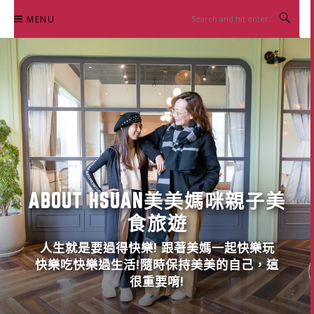
Skip
MENU
to
content
ABOUT HSUAN美美媽咪親子美
食旅遊
人生就是要過得快樂! 跟著美媽一起快樂玩
快樂吃快樂過生活!隨時保持美美的自己，這
很重要唷!