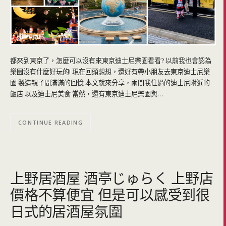
都來到東京了，怎麼可以沒有來東京迪士尼樂園看看? 以前我也會認為
樂園沒有什麼好玩的! 現在回頭想想，還好有帶小朋友去東京迪士尼樂
園 製造親子間滿滿的回憶 本文就來分享，兩間我住過的迪士尼附近的
飯店 以及迪士尼美食 當然，還有東京迪士尼樂園與…
CONTINUE READING
上野居酒屋 酒亭じゅらく 上野店
價格不算便宜 但是可以感受到很
日式的居酒屋氛圍