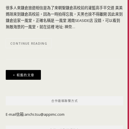
很多人來鎌倉旅遊相信是為了來朝聖鎌倉高校前的灌籃高手平交道 美美
媽咪來到鎌倉高校前，因為一時拍得忘我，天黑也捨不得離開 因此來到
鎌倉這家一風堂，正確名稱是 一風堂 湘南SEASIDE店 沒錯，可以看到
無敵海景的一風堂，就在這裡 地址: 神奈…
CONTINUE READING
文
較舊的文章
章
導
覽
合作邀稿聯繫方式
E-mail信箱:
anchi.tsu@appimc.com