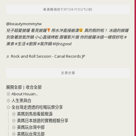
鍵
美美媽咪的TIKTOK/YOUTUBE
字:
@beautymommytw
兒子超愛披薩 看見披薩
用水沖直接崩潰
真的假的啦！ 冰過的披薩
別急著放氣炸鍋 小心直接烤乾 跟著影片做 你的披薩冰過一樣很好吃
#
美食
#生活
#廚房
#氣炸鍋
#lifeisgood
♬ Rock and Roll Session - Canal Records JP
文章分類
展開全部
|
收合全部
About Hsuan...
人生黑與白
全台灣走透透的吃喝玩樂分享
美媽到馬祖看藍眼淚
美媽日本旅遊的實務經驗分享
美媽玩台灣中部
美媽玩台灣北部