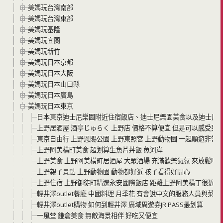
美媽玩台灣南部
美媽玩台灣東部
美媽玩基隆
美媽玩宜蘭
美媽玩新竹
美媽玩日本京都
美媽玩日本大阪
美媽玩日本山口縣
美媽玩日本廣島
美媽玩日本東京
日本東京迪士尼樂園附近住宿飯店、迪士尼樂園美食以及迪士尼
上野居酒屋 酒亭じゅらく 上野店 價格不算便宜 但是可以感受到
東京自由行 上野恩賜公園 上野東照宮 上野動物園 一起順遊非常
上野阿美橫町美食 超划算生魚片丼飯 魚河岸
上野美食 上野阿美橫町居酒屋 大眾酒場 充滿歡樂氣氛 來放鬆喝
上野親子景點 上野動物園 動物都好近 孩子看得好開心
上野住宿 上野御徒町精選永安國際飯店 距離上野阿美橫丁很近 價
輕井澤outlet餐廳 中國料理 月季花 有會說中文的服務人員與菜單
輕井澤outlet購物 如何到輕井澤 廣域周遊券JR PASS最划算
一風堂 鎌倉美食 無敵海景相伴 好吃又便宜