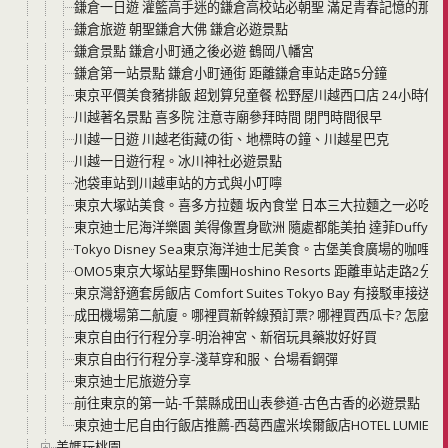
鎌倉一日遊 灌籃高手迷的鎌倉高校站必朝聖 滿足青春記憶的那條
鎌倉旅遊 朝聖鎌倉大佛 鎌倉必遊景點
鎌倉景點 鎌倉小町通之後必遊 鶴岡八幡宮
鎌倉第一站景點 鎌倉小町通街 距離鎌倉車站走路5分鐘
東京平價美食豬排飯 超划算兒童餐 松野屋川越西口店 24小時供
川越著名景點 喜多院 注意寺廟參拜時間 閉門時間很早
川越一日遊 川越老街藏の街、地標時の鐘、川越星巴克
川越一日遊行程。冰川神社必遊景點
池袋車站到川越車站的方式與小叮嚀
東京大塚站美食。喜多方拉麵 坂內食堂 日本三大拉麵之一必吃美
東京迪士尼海洋樂園 美得像置身歐洲 隨處都能美拍 達菲Duffy必
Tokyo Disney Sea東京海洋迪士尼美食。古堡美食廣場的
OMO5東京大塚站星野集團Hoshino Resorts 距離車站走路2
東京灣舒適套房飯店 Comfort Suites Tokyo Bay 有接駁
成田機場第二航廈。哪裡買新幹線預訂票? 哪裡買西瓜卡? 怎麼搭
東京自由行行程分享-明治神宮、新宿玩具藥妝好好買
東京自由行行程分享-淺草穿和服、台場看鋼彈
東京迪士尼旅遊分享
前往東京的第一站-千葉縣成田山表參道-古色古香的必遊景點
東京迪士尼自由行飯店推薦-西葛西盧米埃爾飯店HOTEL LUMIERE NIS
美媽玩桃園