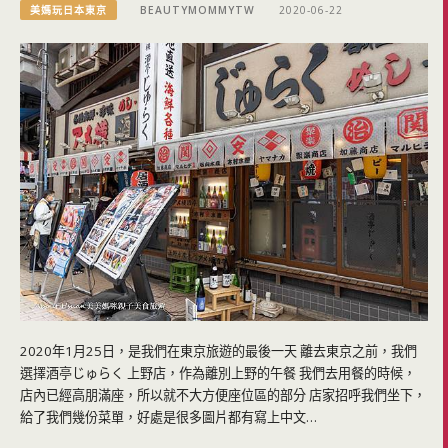
美媽玩日本東京
BEAUTYMOMMYTW
2020-06-22
2020年1月25日，是我們在東京旅遊的最後一天 離去東京之前，我們
選擇酒亭じゅらく 上野店，作為離別上野的午餐 我們去用餐的時候，
店內已經高朋滿座，所以就不大方便座位區的部分 店家招呼我們坐下，
給了我們幾份菜單，好處是很多圖片都有寫上中文…