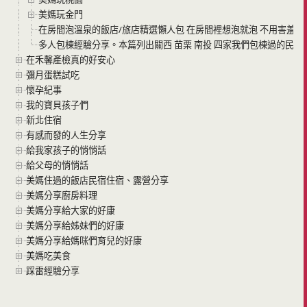
美媽玩金門
在房間泡溫泉的飯店/旅店精選懶人包 在房間裡想泡就泡 不用害羞泡
多人包棟經驗分享。本篇列出關西 苗栗 南投 四家我們包棟過的民宿 
在禾馨產檢真的好安心
彌月蛋糕試吃
懷孕紀事
我的寶貝孩子們
新北住宿
有感而發的人生分享
給我家孩子的悄悄話
給父母的悄悄話
美媽住過的飯店民宿住宿、露營分享
美媽分享廚房料理
美媽分享給大家的好康
美媽分享給姊妹們的好康
美媽分享給媽咪們育兒的好康
美媽吃美食
踩雷經驗分享