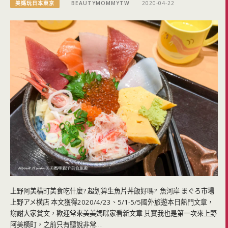
美媽玩日本東京
BEAUTYMOMMYTW
2020-04-22
上野阿美橫町美食吃什麼? 超划算生魚片丼飯好嗎? 魚河岸 まぐろ市場
上野アメ横店 本文獲得2020/4/23、5/1-5/5國外旅遊本日熱門文章，
謝謝大家賞文，歡迎常來美美媽咪家看新文章 其實我也是第一次來上野
阿美橫町，之前只有聽說非常…