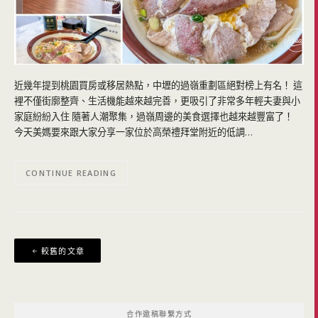
近幾年提到桃園買房或移居熱點，中壢的過嶺重劃區絕對榜上有名！ 這
裡不僅街廓整齊、生活機能越來越完善，更吸引了非常多年輕夫妻與小
家庭紛紛入住 隨著人潮聚集，過嶺周邊的美食選擇也越來越豐富了！
今天美媽要來跟大家分享一家位於高榮禮拜堂附近的低調…
CONTINUE READING
文
較舊的文章
章
導
覽
合作邀稿聯繫方式