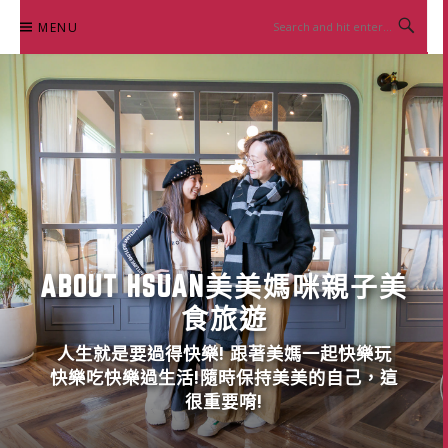
Skip
MENU
to
content
ABOUT HSUAN美美媽咪親子美
食旅遊
人生就是要過得快樂! 跟著美媽一起快樂玩
快樂吃快樂過生活!隨時保持美美的自己，這
很重要唷!