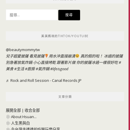
搜
尋
關
鍵
美美媽咪的TIKTOK/YOUTUBE
字:
@beautymommytw
兒子超愛披薩 看見披薩
用水沖直接崩潰
真的假的啦！ 冰過的披薩
別急著放氣炸鍋 小心直接烤乾 跟著影片做 你的披薩冰過一樣很好吃
#
美食
#生活
#廚房
#氣炸鍋
#lifeisgood
♬ Rock and Roll Session - Canal Records JP
文章分類
展開全部
|
收合全部
About Hsuan...
人生黑與白
全台灣走透透的吃喝玩樂分享