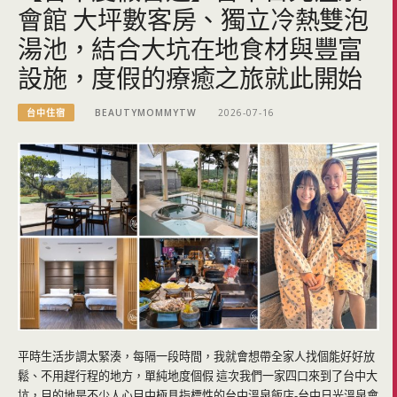
會館 大坪數客房、獨立冷熱雙泡
湯池，結合大坑在地食材與豐富
設施，度假的療癒之旅就此開始
台中住宿
BEAUTYMOMMYTW
2026-07-16
平時生活步調太緊湊，每隔一段時間，我就會想帶全家人找個能好好放
鬆、不用趕行程的地方，單純地度個假 這次我們一家四口來到了台中大
坑，目的地是不少人心目中極具指標性的台中溫泉飯店-台中日光溫泉會