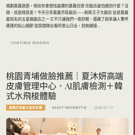
規劃嘉義旅遊，相信你會想找最讚的嘉義住宿 住飯店最怕遇到什麼？沒
錯，就是隔音差！今天分享嘉義市區飯店——耐斯王子大飯店 這是嘉義
最知名的五星級飯店之一 它不只讓我們一夜好眠，還藏了超多讓人驚呼
連連的貼心細節 從房間陽台看阿里山日出，到無縫接…
CONTINUE READING
桃園青埔做臉推薦｜夏沐妍高端
皮膚管理中心．AI肌膚檢測＋韓
式水飛梭體驗
美媽分享給大家的好康
BEAUTYMOMMYTW
2026-07-17