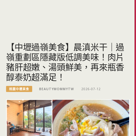
【中壢過嶺美食】晨滇米干｜過
嶺重劃區隱藏版低調美味！肉片
豬肝超嫩、湯頭鮮美，再來瓶香
醇泰奶超滿足！
桃園中壢美食
BEAUTYMOMMYTW
2026-07-12