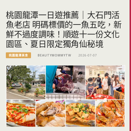
桃園龍潭一日遊推薦｜大石門活
魚老店 明碼標價的一魚五吃，新
鮮不過度調味！順遊十一份文化
園區、夏日限定獨角仙秘境
桃園龍潭美食
BEAUTYMOMMYTW
2026-07-07