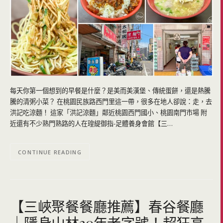
每天你第一個想到的早餐是什麼？是美而美漢堡、傳統蛋餅，還是熱騰
騰的清粥小菜？ 在桃園民族路西門里這一帶，很多在地人卻說：走，去
洪記吃涼麵！ 這家「洪記涼麵」鄰近桃園西門國小、桃園南門市場 附
近還有不少熟門熟路的人在瑝緹御指-足體養身會館【三…
CONTINUE READING
【三峽聚餐餐廳推薦】春谷餐廳
｜隱身山林30年老字號！超狂高