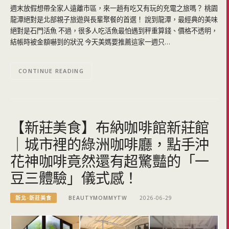
週末放假想帶全家人遠離市區，來一趟有吃又有玩的充電之旅嗎？ 桃園
龍潭絕對是北部親子旅遊與長輩聚餐的首選！ 說到龍潭，最經典的美味
絕對是石門活魚 不過，很多人吃活魚最怕遇到秤重算錢、價格不透明，
結帳時被金額嚇到的狀況 今天美媽要推薦這家一週只…
CONTINUE READING
【新莊美食】布納咖啡館新莊館
｜城市裡的綠洲咖啡廳，點手沖
花神咖啡竟然還有超驚豔的「一
豆三體驗」儀式感！
新北-新莊美食
BEAUTYMOMMYTW
2026-06-29