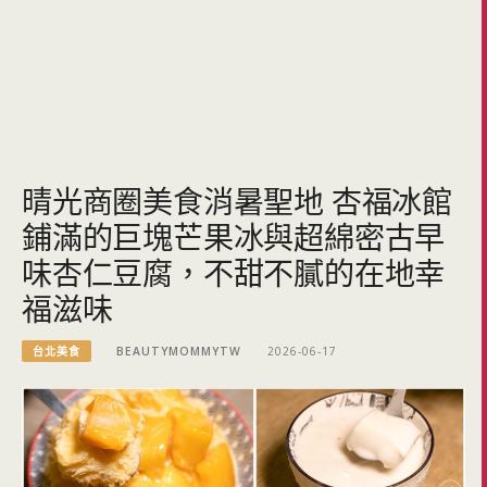
晴光商圈美食消暑聖地 杏福冰館
鋪滿的巨塊芒果冰與超綿密古早
味杏仁豆腐，不甜不膩的在地幸
福滋味
台北美食
BEAUTYMOMMYTW
2026-06-17