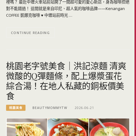
裡嗎？ 最近中壢火車站前站開了一間超可愛的愛心新店，身為咖啡控絕
對不能錯過！ 這間就是來自印尼、超人氣的咖啡品牌——Kenangan
COFFEE 凱娜克咖啡 ♥ 中壢站前時光 …
CONTINUE READING
桃園老字號美食｜洪記涼麵 清爽
微酸的Q彈麵條，配上爆漿蛋花
綜合湯！在地人私藏的銅板價美
食
桃園美食
BEAUTYMOMMYTW
2026-06-21