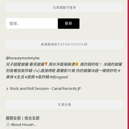
文章關鍵字搜尋
搜
尋
關
鍵
美美媽咪的TIKTOK/YOUTUBE
字:
@beautymommytw
兒子超愛披薩 看見披薩
用水沖直接崩潰
真的假的啦！ 冰過的披薩
別急著放氣炸鍋 小心直接烤乾 跟著影片做 你的披薩冰過一樣很好吃
#
美食
#生活
#廚房
#氣炸鍋
#lifeisgood
♬ Rock and Roll Session - Canal Records JP
文章分類
展開全部
|
收合全部
About Hsuan...