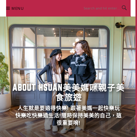
Skip
MENU
to
content
ABOUT HSUAN美美媽咪親子美
食旅遊
人生就是要過得快樂! 跟著美媽一起快樂玩
快樂吃快樂過生活!隨時保持美美的自己，這
很重要唷!