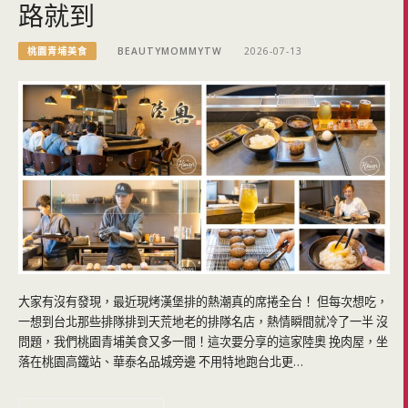
路就到
桃園青埔美食
BEAUTYMOMMYTW
2026-07-13
大家有沒有發現，最近現烤漢堡排的熱潮真的席捲全台！ 但每次想吃，
一想到台北那些排隊排到天荒地老的排隊名店，熱情瞬間就冷了一半 沒
問題，我們桃園青埔美食又多一間！這次要分享的這家陸奧 挽肉屋，坐
落在桃園高鐵站、華泰名品城旁邊 不用特地跑台北更…