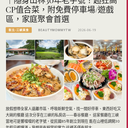
CP值合菜，附免費停車場/遊戲
區，家庭聚會首選
新北-三峽美食
BEAUTYMOMMYTW
2026-06-19
放假想帶全家人遠離市區、呼吸新鮮空氣，找一間好停車、東西好吃又
大碗的餐廳 這次分享在三峽的私房店——春谷餐廳。 這家餐廳在三峽
當地可是響噹噹的老字號，從民國85年創立到現在 能在山裡低調開30
年假日都爆滿，我想是有相當的實力 這裡不僅有超大…