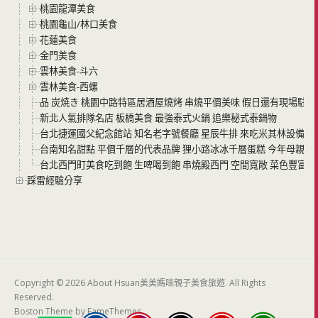
桃園龍潭美食
桃園龜山/林口美食
花蓮美食
金門美食
雲林美食-斗六
雲林美食-西螺
品 炭焼き 桃園中路特區居酒屋燒烤 串燒平價美味 假日還有現場駐唱
新北人氣排隊名店 板橋美食 最強泰式火鍋 追樂秘式泰鍋物
台北捷運國父紀念館站 知名老字號餐廳 星辰牛排 來吃米其林設備等級的
台南知名甜點 平價千層的代表品牌 狸小路冰冰千層蛋糕 今年母親節
台北西門町美食吃到飽 生啤喝到飽 串燒殿西門 空間寬敞 菜色豐富 
踩雷經驗分享
Copyright © 2026 About Hsuan美美媽咪親子美食旅遊. All Rights
Reserved.
Boston Theme by
FameThemes