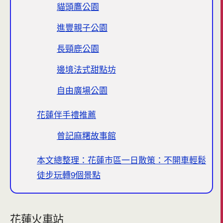
貓頭鷹公園
進豐親子公園
長頸鹿公園
邊境法式甜點坊
自由廣場公園
花蓮伴手禮推薦
曾記麻糬故事館
本文總整理：花蓮市區一日散策：不開車輕鬆
徒步玩轉9個景點
花蓮火車站