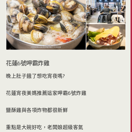
花蓮6號呷霸炸雞
晚上肚子餓了想吃宵夜嗎?
花蓮宵夜美媽推薦這家呷霸6號炸雞
鹽酥雞與各項炸物都很新鮮
重點是大碗好吃，老闆娘超級客氣