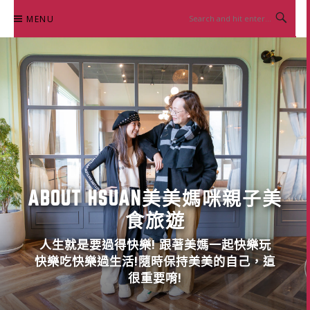
Skip
MENU
to
content
ABOUT HSUAN美美媽咪親子美
食旅遊
人生就是要過得快樂! 跟著美媽一起快樂玩
快樂吃快樂過生活!隨時保持美美的自己，這
很重要唷!