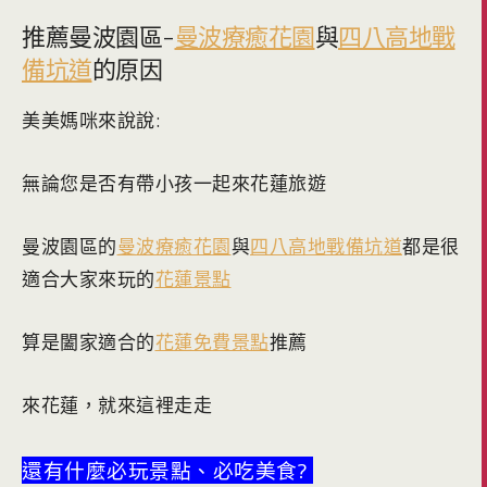
推薦曼波園區-
曼波療癒花園
與
四八高地戰
備坑道
的原因
美美媽咪來說說:
無論您是否有帶小孩一起來花蓮旅遊
曼波園區的
曼波療癒花園
與
四八高地戰備坑道
都是很
適合大家來玩的
花蓮景點
算是闔家適合的
花蓮免費景點
推薦
來花蓮，就來這裡走走
還有什麼必玩景點、必吃美食?