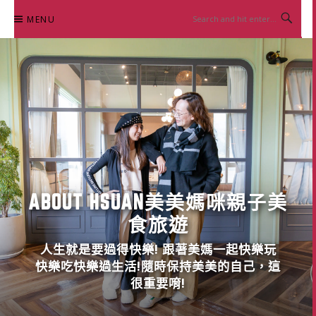
Skip
MENU
to
content
ABOUT HSUAN美美媽咪親子美
食旅遊
人生就是要過得快樂! 跟著美媽一起快樂玩
快樂吃快樂過生活!隨時保持美美的自己，這
很重要唷!