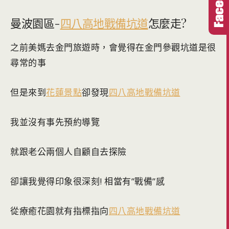
曼波園區-
四八高地戰備坑道
怎麼走?
之前美媽去金門旅遊時，會覺得在金門參觀坑道是很
尋常的事
但是來到
花蓮景點
卻發現
四八高地戰備坑道
我並沒有事先預約導覽
就跟老公兩個人自顧自去探險
卻讓我覺得印象很深刻! 相當有”戰備”感
從療癒花園就有指標指向
四八高地戰備坑道