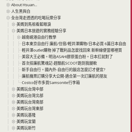
About Hsuan...
人生黑與白
全台灣走透透的吃喝玩樂分享
美媽到馬祖看藍眼淚
美媽日本旅遊的實務經驗分享
越南峴港自由行教學
日本東京自由行 廉航/住宿/輕井澤購物/日本必買 6篇日本自由行
輕井澤outlet購物 掉了戰利品怎麼找回來 新幹線便當哪裡買
美容大王必備。明治ASAHI膠原蛋白粉。日本扛就對了
首次搭廉航驚魂記-趕酷航SCOOT跑到我腿軟
新手自由行。國內外-自由行的飯店怎麼訂才便宜?
廉航機票訂購分享大公開-適合第一次訂廉航的朋友
Costco好市多買Samsonite行李箱
美媽玩台灣中部
美媽玩台灣北部
美媽玩台灣南部
美媽玩台灣東部
美媽玩基隆
美媽玩宜蘭
美媽玩新竹