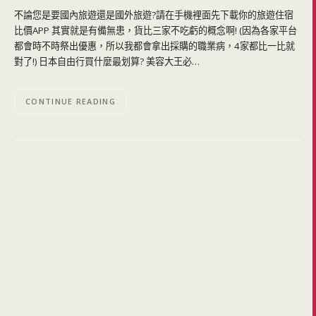
不論您是要國內旅遊還是國外旅遊?請在手機裡面先下載你的旅遊住宿
比價APP 其實就是有備無患，貨比三家不吃虧的概念啊! (因為各家平台
都會時不時祭出優惠，所以我都會拿出採購的職業病，4家都比一比就
對了!) 日本自由行買什麼最划算? 美容大王必…
CONTINUE READING