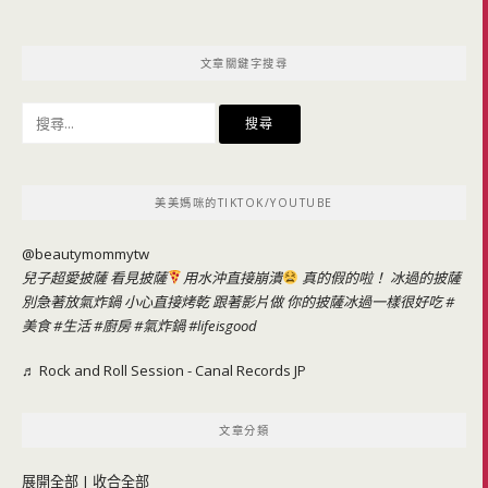
文章關鍵字搜尋
搜
尋
關
鍵
美美媽咪的TIKTOK/YOUTUBE
字:
@beautymommytw
兒子超愛披薩 看見披薩
用水沖直接崩潰
真的假的啦！ 冰過的披薩
別急著放氣炸鍋 小心直接烤乾 跟著影片做 你的披薩冰過一樣很好吃
#
美食
#生活
#廚房
#氣炸鍋
#lifeisgood
♬ Rock and Roll Session - Canal Records JP
文章分類
展開全部
|
收合全部