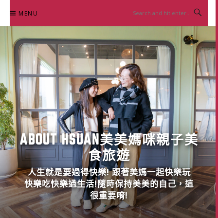
Skip
MENU
to
content
ABOUT HSUAN美美媽咪親子美
食旅遊
人生就是要過得快樂! 跟著美媽一起快樂玩
快樂吃快樂過生活!隨時保持美美的自己，這
很重要唷!