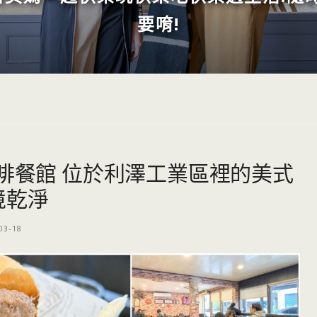
要唷!
咖啡餐館 位於利澤工業區裡的美式
境乾淨
03-18