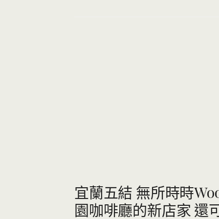
宜蘭五結 無所時時Woo
園咖啡廳的新店家 還