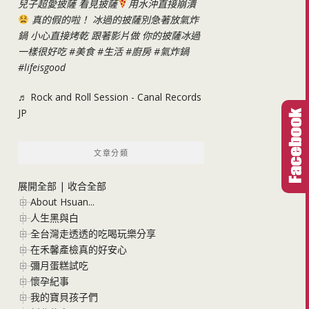
兒子超愛披薩 看見披薩
用水沖直接崩潰
真的假的啦！ 冰過的披薩別急著放氣炸
鍋 小心直接烤乾 跟著影片做 你的披薩冰過
一樣很好吃
#美食
#生活
#廚房
#氣炸鍋
#lifeisgood
♬ Rock and Roll Session - Canal Records
JP
文章分類
展開全部
|
收合全部
About Hsuan...
人生黑與白
全台灣走透透的吃喝玩樂分享
在禾馨產檢真的好安心
彌月蛋糕試吃
懷孕紀事
我的寶貝孩子們