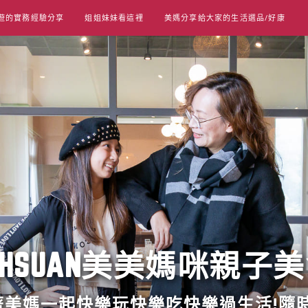
遊的實務經驗分享
姐姐妹妹看這裡
美媽分享給大家的生活選品/好康
UT HSUAN美美媽咪親子
跟著美媽一起快樂玩快樂吃快樂過生活!隨