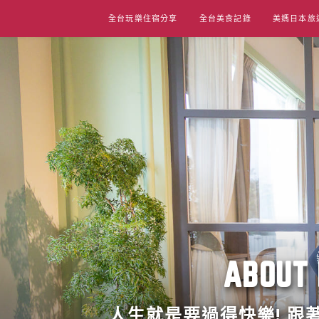
Skip
全台玩樂住宿分享
全台美食記錄
美媽日本旅
to
content
ABO
人生就是要過得快樂! 