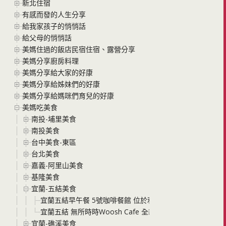
新北住宿
有感而發的人生分享
給我家孩子的悄悄話
給父母的悄悄話
美媽住過的飯店民宿住宿、露營分享
美媽分享廚房料理
美媽分享給大家的好康
美媽分享給姊妹們的好康
美媽分享給媽咪們育兒的好康
美媽吃美食
南投-埔里美食
南投美食
台中美食-東區
台北美食
嘉義-阿里山美食
基隆美食
宜蘭-五結美食
宜蘭五結早午餐 5號咖啡餐館 位於利澤工業區裡的美式風格
宜蘭五結 無所時時Woosh Cafe 全新開幕的民宿結合
宜蘭-礁溪美食