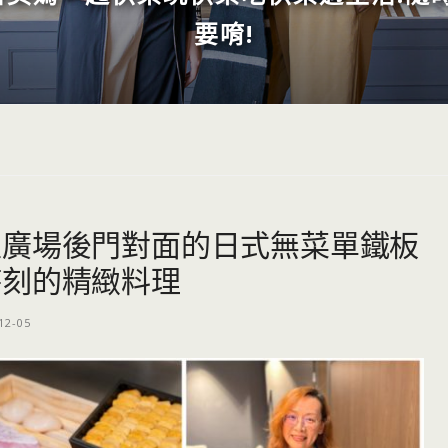
要唷!
匯廣場後門對面的日式無菜單鐵板
時刻的精緻料理
12-05