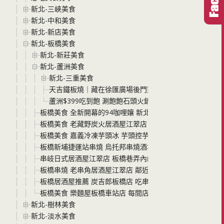
新北-三峽美食
新北-中和美食
新北-新店美食
新北-板橋美食
新北-新莊美食
新北-蘆洲美食
新北-三重美食
天吉鐵板燒｜藏在徐匯廣場後門對面的日式無菜單鐵板燒
蘆洲$399吃到飽 涮飽飽石頭火鍋 牛豬雞羊魚肉食材隨
板橋美食 全新開幕的94咖哩孃 新北市政府對面的巷弄美食 
板橋美食 老藏野炭火居酒屋江翠店 江子翠捷運站6號出口旁
板橋美食 嘉義冷凍芋頭冰 芋頭控芋泥控報到囉!
板橋新埔捷運站串燒 烏托邦串燒酒場 全新開幕的板橋串燒
串岐日式居酒屋江翠店 板橋巷弄內的居酒屋 氣氛好串燒料理
板橋串燒 老串角居酒屋江翠店 鄰近江子翠捷運站4分鐘 板
板橋居酒屋推薦 炭吉郎板橋店 吃串燒、炭烤、喝一杯，板
板橋美食 樂麵屋板橋車站店 每間店裝潢都不同 吃拉麵還要
新北-樹林美食
新北-淡水美食