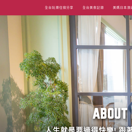
Skip
全台玩樂住宿分享
全台美食記錄
美媽日本旅
to
content
ABO
人生就是要過得快樂! 