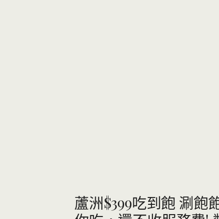
蘆洲$399吃到飽 涮