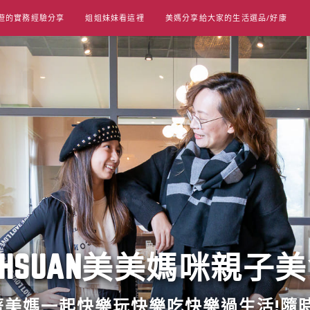
遊的實務經驗分享
姐姐妹妹看這裡
美媽分享給大家的生活選品/好康
UT HSUAN美美媽咪親子
跟著美媽一起快樂玩快樂吃快樂過生活!隨