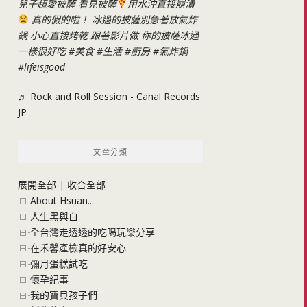
兒子超愛披薩 看見披薩
用水沖直接崩潰
真的假的啦！ 冰過的披薩別急著放氣炸
鍋 小心直接烤乾 跟著影片做 你的披薩冰過
一樣很好吃
#美食
#生活
#廚房
#氣炸鍋
#lifeisgood
♬ Rock and Roll Session - Canal Records
JP
文章分類
展開全部
|
收合全部
About Hsuan...
人生黑與白
全台灣走透透的吃喝玩樂分享
在禾馨產檢真的好安心
彌月蛋糕試吃
懷孕紀事
我的寶貝孩子們