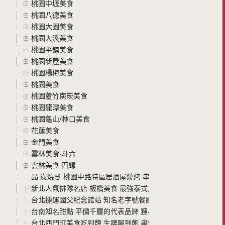
桃園中壢美食
桃園八德美食
桃園大園美食
桃園大溪美食
桃園平鎮美食
桃園新屋美食
桃園楊梅美食
桃園美食
桃園蘆竹南崁美食
桃園龍潭美食
桃園龜山/林口美食
花蓮美食
金門美食
雲林美食-斗六
雲林美食-西螺
品 炭焼き 桃園中路特區居酒屋燒烤 串燒平價美味 假日還有現
新北人氣排隊名店 板橋美食 最強泰式火鍋 追樂秘式泰鍋物
台北捷運國父紀念館站 知名老字號餐廳 星辰牛排 來吃米其林設備
台南知名甜點 平價千層的代表品牌 狸小路冰冰千層蛋糕 今年
台北西門町美食吃到飽 生啤喝到飽 串燒殿西門 空間寬敞 菜色