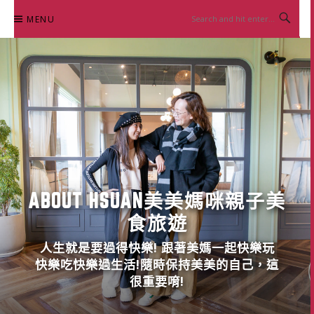
Skip
MENU
to
content
ABOUT HSUAN美美媽咪親子美
食旅遊
人生就是要過得快樂! 跟著美媽一起快樂玩
快樂吃快樂過生活!隨時保持美美的自己，這
很重要唷!