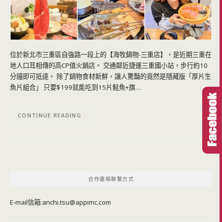
位於新北市三重區自強路一段上的【海牧鍋物-三重店】，是近期三重在
地人口耳相傳的高CP值火鍋店。 交通鄰近捷運三重國小站，步行約10
分鐘即可抵達。 除了鍋物食材新鮮，讓人驚豔的竟然是隱藏版「厚片生
魚片組合」 只要$199就能吃到15片鮭魚+旗…
CONTINUE READING
合作邀稿聯繫方式
E-mail信箱:
anchi.tsu@appimc.com