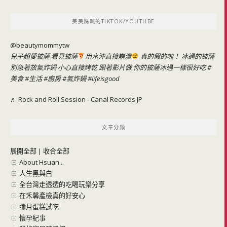
關
鍵
美美媽咪的TIKTOK/YOUTUBE
字:
@beautymommytw
兒子超愛披薩 看見披薩
用水沖直接崩潰
真的假的啦！ 冰過的披薩
別急著放氣炸鍋 小心直接烤乾 跟著影片做 你的披薩冰過一樣很好吃
#
美食
#生活
#廚房
#氣炸鍋
#lifeisgood
♬ Rock and Roll Session - Canal Records JP
文章分類
展開全部
|
收合全部
About Hsuan...
人生黑與白
全台灣走透透的吃喝玩樂分享
在禾馨產檢真的好安心
彌月蛋糕試吃
懷孕紀事