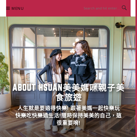
Skip
MENU
to
content
ABOUT HSUAN美美媽咪親子美
食旅遊
人生就是要過得快樂! 跟著美媽一起快樂玩
快樂吃快樂過生活!隨時保持美美的自己，這
很重要唷!