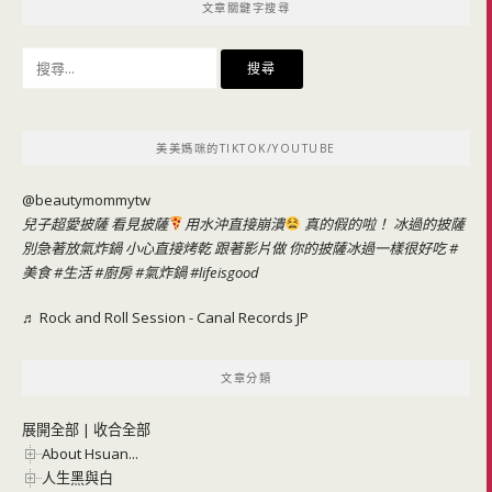
文章關鍵字搜尋
搜
尋
關
鍵
美美媽咪的TIKTOK/YOUTUBE
字:
@beautymommytw
兒子超愛披薩 看見披薩
用水沖直接崩潰
真的假的啦！ 冰過的披薩
別急著放氣炸鍋 小心直接烤乾 跟著影片做 你的披薩冰過一樣很好吃
#
美食
#生活
#廚房
#氣炸鍋
#lifeisgood
♬ Rock and Roll Session - Canal Records JP
文章分類
展開全部
|
收合全部
About Hsuan...
人生黑與白