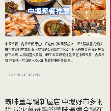
中壢聚餐、內壢聚餐 想在中壢吃台式料理那就來中壢大稻鼎臺式餐館
古色古香的中式裝潢 可以容納公司部門/小公司的人員數量 還備有免費
停車場唷! 大稻鼎臺式餐館 中壢工業區聚餐好選擇 在中壢聚餐、內壢聚
餐 想要找可以容納人多又能免費停車的餐廳嗎…
CONTINUE READING
霸味薑母鴨新屋店 中壢好市多附
近 炭火薑母鴨的美味最適合想在