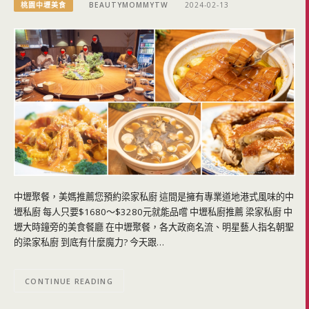
桃園中壢美食
BEAUTYMOMMYTW
2024-02-13
中壢聚餐，美媽推薦您預約梁家私廚 這間是擁有專業道地港式風味的中
壢私廚 每人只要$1680～$3280元就能品嚐 中壢私廚推薦 梁家私廚 中
壢大時鐘旁的美食餐廳 在中壢聚餐，各大政商名流、明星藝人指名朝聖
的梁家私廚 到底有什麼魔力? 今天跟…
CONTINUE READING