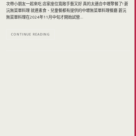
次帶小朋友一起來吃 店家座位寬敞手藝又好 真的太適合中壢聚餐了! 蒼
沅無菜單料理 就連素食、兒童餐都有提供的中壢無菜單料理餐廳 蒼沅
無菜單料理在2024年11月中旬才開始試營…
CONTINUE READING