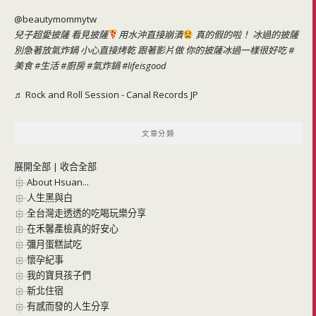
@beautymommytw
兒子超愛披薩 看見披薩
用水沖直接崩潰
真的假的啦！ 冰過的披薩
別急著放氣炸鍋 小心直接烤乾 跟著影片做 你的披薩冰過一樣很好吃
#
美食
#生活
#廚房
#氣炸鍋
#lifeisgood
♬ Rock and Roll Session - Canal Records JP
文章分類
展開全部
|
收合全部
About Hsuan...
人生黑與白
全台灣走透透的吃喝玩樂分享
在禾馨產檢真的好安心
彌月蛋糕試吃
懷孕紀事
我的寶貝孩子們
新北住宿
有感而發的人生分享