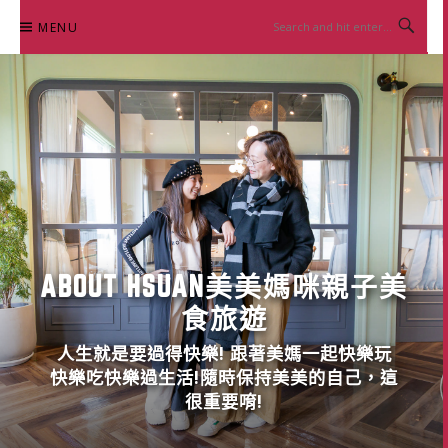
Skip
MENU
to
content
ABOUT HSUAN美美媽咪親子美
食旅遊
人生就是要過得快樂! 跟著美媽一起快樂玩
快樂吃快樂過生活!隨時保持美美的自己，這
很重要唷!