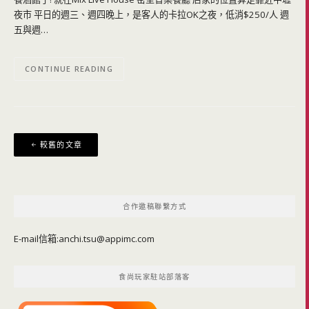
夜市 平日的週三、週四晚上，是客人的卡拉OK之夜，低消$250/人 週
五與週…
CONTINUE READING
文
較舊的文章
章
導
覽
合作邀稿聯繫方式
E-mail信箱:
anchi.tsu@appimc.com
食尚玩家駐站部落客