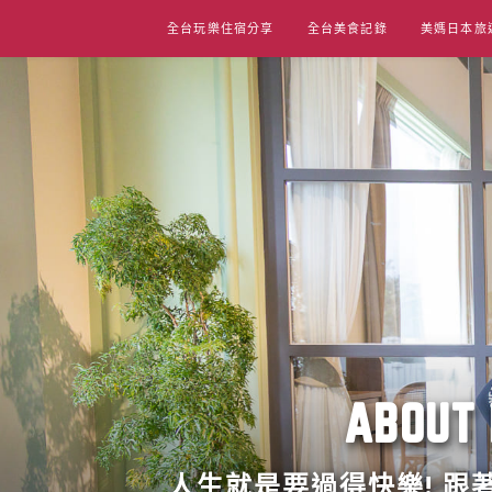
Skip
全台玩樂住宿分享
全台美食記錄
美媽日本旅
to
content
ABO
人生就是要過得快樂! 