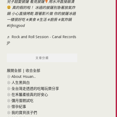
兒子超愛披薩 看見披薩
用水沖直接崩潰
真的假的啦！ 冰過的披薩別急著放氣炸
鍋 小心直接烤乾 跟著影片做 你的披薩冰過
一樣很好吃
#美食
#生活
#廚房
#氣炸鍋
#lifeisgood
♬ Rock and Roll Session - Canal Records
JP
文章分類
展開全部
|
收合全部
About Hsuan...
人生黑與白
全台灣走透透的吃喝玩樂分享
在禾馨產檢真的好安心
彌月蛋糕試吃
懷孕紀事
我的寶貝孩子們