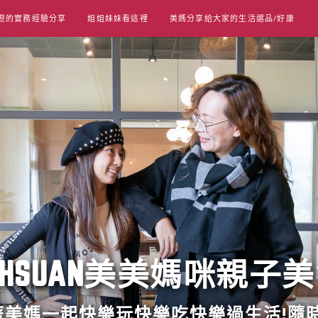
遊的實務經驗分享
姐姐妹妹看這裡
美媽分享給大家的生活選品/好康
UT HSUAN美美媽咪親子
跟著美媽一起快樂玩快樂吃快樂過生活!隨