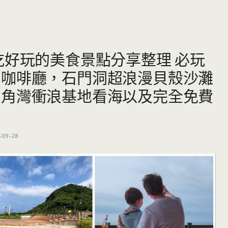
吃好玩的美食景點分享整理 必玩
的咖啡廳，石門洞超浪漫貝殼沙灘
中角灣衝浪基地看海以及完全免費
-09-28