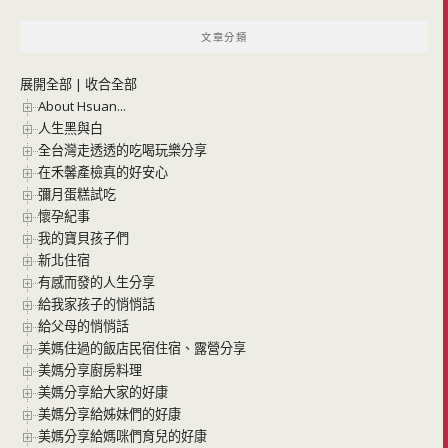
文章分類
展開全部
|
收合全部
About Hsuan...
人生黑與白
全台灣走透透的吃喝玩樂分享
在禾馨產檢真的好安心
彌月蛋糕試吃
懷孕紀事
我的寶貝孩子們
新北住宿
有感而發的人生分享
給我家孩子的悄悄話
給父母的悄悄話
美媽住過的飯店民宿住宿、露營分享
美媽分享廚房料理
美媽分享給大家的好康
美媽分享給姊妹們的好康
美媽分享給媽咪們育兒的好康