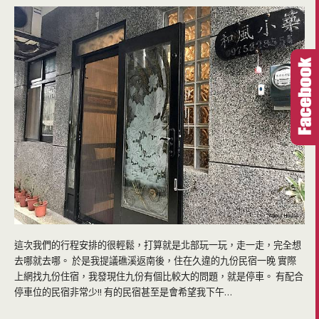
這次我們的行程安排的很輕鬆，打算就是北部玩一玩，走一走，完全想
去哪就去哪。 於是我提議礁溪返南後，住在久違的九份民宿一晚 實際
上網找九份住宿，我發現住九份有個比較大的問題，就是停車。 有配合
停車位的民宿非常少!! 有的民宿甚至是會希望我下午…