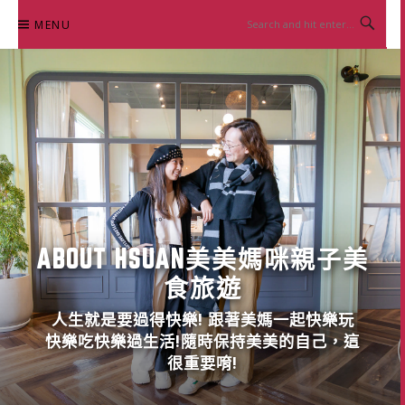
Skip
MENU
to
content
ABOUT HSUAN美美媽咪親子美
食旅遊
人生就是要過得快樂! 跟著美媽一起快樂玩
快樂吃快樂過生活!隨時保持美美的自己，這
很重要唷!