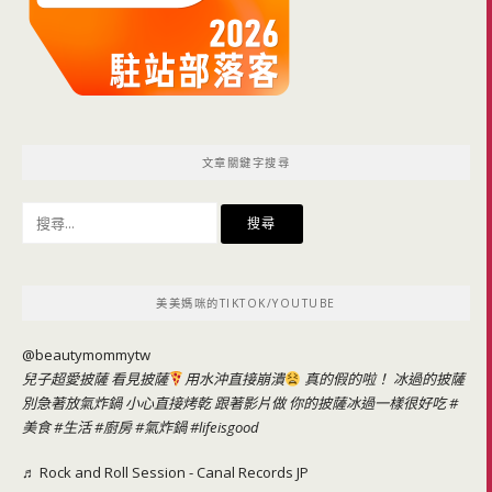
文章關鍵字搜尋
搜
尋
關
鍵
美美媽咪的TIKTOK/YOUTUBE
字:
@beautymommytw
兒子超愛披薩 看見披薩
用水沖直接崩潰
真的假的啦！ 冰過的披薩
別急著放氣炸鍋 小心直接烤乾 跟著影片做 你的披薩冰過一樣很好吃
#
美食
#生活
#廚房
#氣炸鍋
#lifeisgood
♬ Rock and Roll Session - Canal Records JP