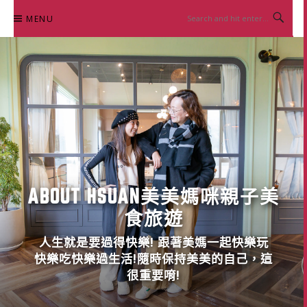
Skip
MENU
to
content
ABOUT HSUAN美美媽咪親子美
食旅遊
人生就是要過得快樂! 跟著美媽一起快樂玩
快樂吃快樂過生活!隨時保持美美的自己，這
很重要唷!