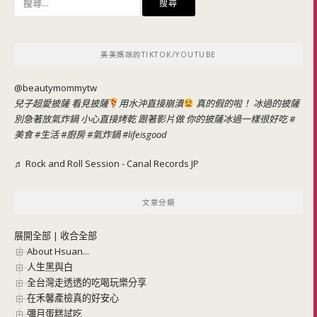
尋
關
鍵
美美媽咪的TIKTOK/YOUTUBE
字:
@beautymommytw
兒子超愛披薩 看見披薩
用水沖直接崩潰
真的假的啦！ 冰過的披薩
別急著放氣炸鍋 小心直接烤乾 跟著影片做 你的披薩冰過一樣很好吃
#
美食
#生活
#廚房
#氣炸鍋
#lifeisgood
♬ Rock and Roll Session - Canal Records JP
文章分類
展開全部
|
收合全部
About Hsuan...
人生黑與白
全台灣走透透的吃喝玩樂分享
在禾馨產檢真的好安心
彌月蛋糕試吃