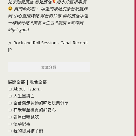
兒子超愛披薩 看見披薩
用水沖直接崩潰
真的假的啦！ 冰過的披薩別急著放氣炸
鍋 小心直接烤乾 跟著影片做 你的披薩冰過
一樣很好吃
#美食
#生活
#廚房
#氣炸鍋
#lifeisgood
♬ Rock and Roll Session - Canal Records
JP
文章分類
展開全部
|
收合全部
About Hsuan...
人生黑與白
全台灣走透透的吃喝玩樂分享
在禾馨產檢真的好安心
彌月蛋糕試吃
懷孕紀事
我的寶貝孩子們