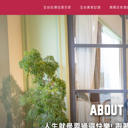
Skip
全台玩樂住宿分享
全台美食記錄
美媽日本旅
to
content
ABO
人生就是要過得快樂! 