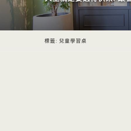
標籤:
兒童學習桌