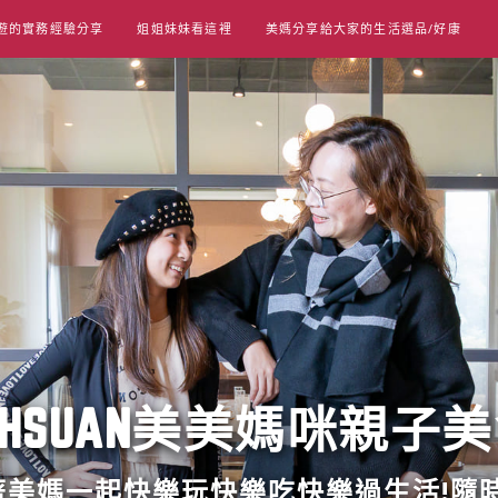
遊的實務經驗分享
姐姐妹妹看這裡
美媽分享給大家的生活選品/好康
UT HSUAN美美媽咪親子
跟著美媽一起快樂玩快樂吃快樂過生活!隨