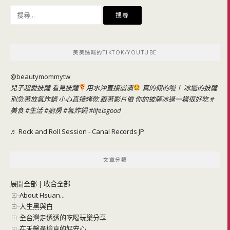
搜
尋
關
鍵
美美媽咪的TIKTOK/YOUTUBE
字:
@beautymommytw
兒子超愛披薩 看見披薩
用水沖直接崩潰
真的假的啦！ 冰過的披薩
別急著放氣炸鍋 小心直接烤乾 跟著影片做 你的披薩冰過一樣很好吃
#
美食
#生活
#廚房
#氣炸鍋
#lifeisgood
♬ Rock and Roll Session - Canal Records JP
文章分類
展開全部
|
收合全部
About Hsuan...
人生黑與白
全台灣走透透的吃喝玩樂分享
在禾馨產檢真的好安心