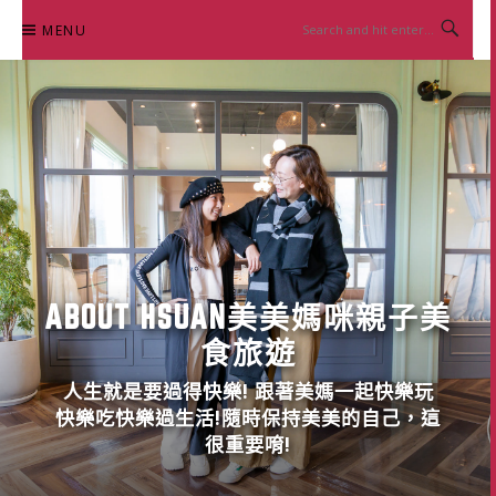
Skip
MENU
to
content
ABOUT HSUAN美美媽咪親子美
食旅遊
人生就是要過得快樂! 跟著美媽一起快樂玩
快樂吃快樂過生活!隨時保持美美的自己，這
很重要唷!