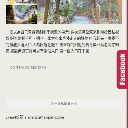
一度以為自己置身韓劇冬季戀歌的場景! 這次美媽全家來到南投景點撼
龍步道 路程平坦，適合一家大小來戶外走走的好地方 我起先一度找不
到撼龍步道入口!因為附近在施工 後來詢問附近的賓哥臭豆腐老闆才知
道 撼龍步道其實可以有兩個入口 第一個入口在下圖…
CONTINUE READING
合作邀稿聯繫方式
E-mail信箱:
anchi.tsu@appimc.com