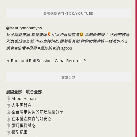
關
鍵
美美媽咪的TIKTOK/YOUTUBE
字:
@beautymommytw
兒子超愛披薩 看見披薩
用水沖直接崩潰
真的假的啦！ 冰過的披薩
別急著放氣炸鍋 小心直接烤乾 跟著影片做 你的披薩冰過一樣很好吃
#
美食
#生活
#廚房
#氣炸鍋
#lifeisgood
♬ Rock and Roll Session - Canal Records JP
文章分類
展開全部
|
收合全部
About Hsuan...
人生黑與白
全台灣走透透的吃喝玩樂分享
在禾馨產檢真的好安心
彌月蛋糕試吃
懷孕紀事