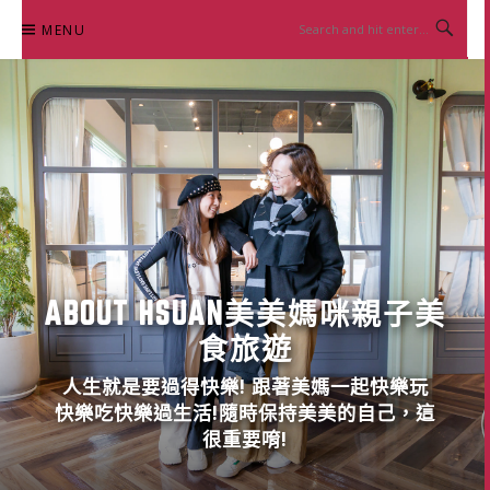
Skip
MENU
to
content
ABOUT HSUAN美美媽咪親子美
食旅遊
人生就是要過得快樂! 跟著美媽一起快樂玩
快樂吃快樂過生活!隨時保持美美的自己，這
很重要唷!