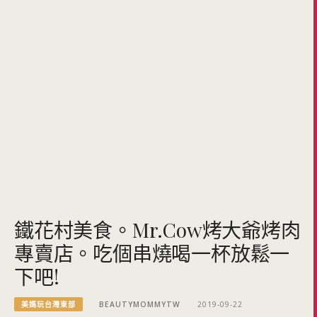
鐵花村美食。Mr.Cow烤大爺烤肉
專賣店。吃個串燒喝一杯放鬆一
下吧!
美媽玩台灣東部
BEAUTYMOMMYTW
2019-09-22