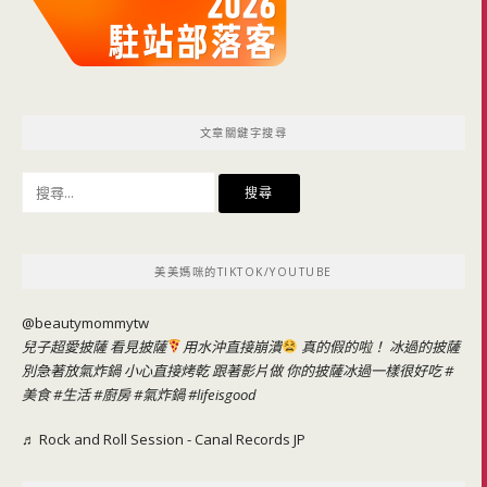
文章關鍵字搜尋
搜
尋
關
鍵
美美媽咪的TIKTOK/YOUTUBE
字:
@beautymommytw
兒子超愛披薩 看見披薩
用水沖直接崩潰
真的假的啦！ 冰過的披薩
別急著放氣炸鍋 小心直接烤乾 跟著影片做 你的披薩冰過一樣很好吃
#
美食
#生活
#廚房
#氣炸鍋
#lifeisgood
♬ Rock and Roll Session - Canal Records JP