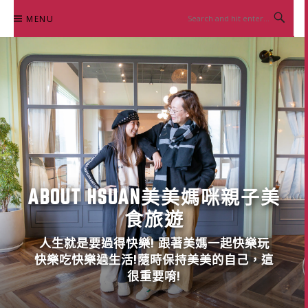
Skip
MENU
to
content
ABOUT HSUAN美美媽咪親子美
食旅遊
人生就是要過得快樂! 跟著美媽一起快樂玩
快樂吃快樂過生活!隨時保持美美的自己，這
很重要唷!