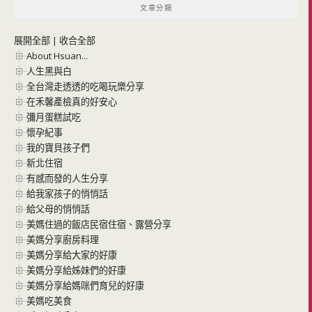
文章分類
展開全部
|
收合全部
About Hsuan...
人生黑與白
全台灣走透透的吃喝玩樂分享
在禾馨產檢真的好安心
彌月蛋糕試吃
懷孕紀事
我的寶貝孩子們
新北住宿
有感而發的人生分享
給我家孩子的悄悄話
給父母的悄悄話
美媽住過的飯店民宿住宿、露營分享
美媽分享廚房料理
美媽分享給大家的好康
美媽分享給姊妹們的好康
美媽分享給媽咪們育兒的好康
美媽吃美食