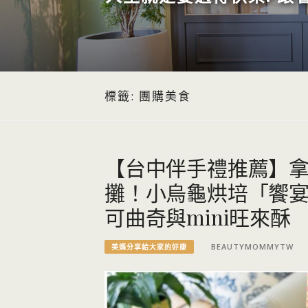
標籤:
團購美食
【台中伴手禮推薦】
攤！小烏龜烘培「饗
可曲奇與mini旺來酥
BEAUTYMOMMYTW
美媽分享給大家的好康