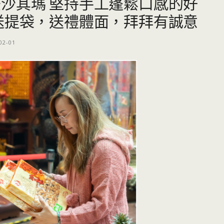
沙其瑪 堅持手工蓬鬆口感的好
送提袋，送禮體面，拜拜有誠意
02-01