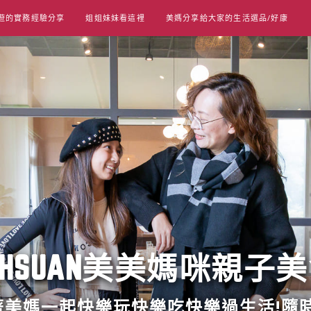
遊的實務經驗分享
姐姐妹妹看這裡
美媽分享給大家的生活選品/好康
UT HSUAN美美媽咪親子
跟著美媽一起快樂玩快樂吃快樂過生活!隨