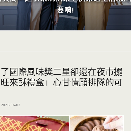
要唷!
拿了國際風味獎二星卻還在夜市擺
宴旺來酥禮盒」心甘情願排隊的可
2026-06-03