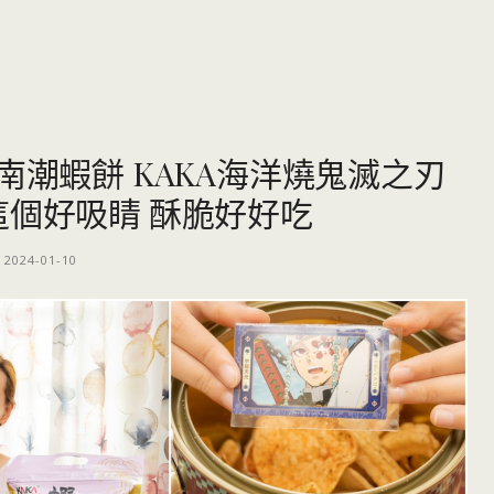
南潮蝦餅 KAKA海洋燒鬼滅之刃
這個好吸睛 酥脆好好吃
2024-01-10