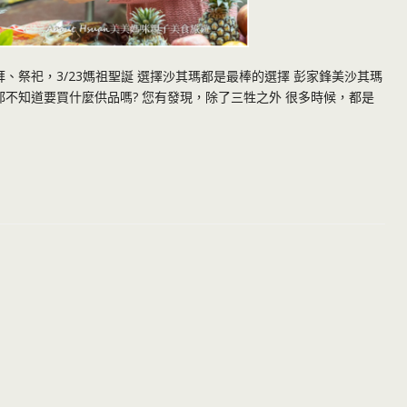
、祭祀，3/23媽祖聖誕 選擇沙其瑪都是最棒的選擇 彭家鋒美沙其瑪
都不知道要買什麼供品嗎? 您有發現，除了三牲之外 很多時候，都是