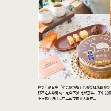
這次吃到台中「小烏龜烘培」的饗宴旺來酥禮盒
替著吃非常清爽、完全不膩 比起那些出了名就
小烏龜烘培可以在旱溪夜市與大慶夜…