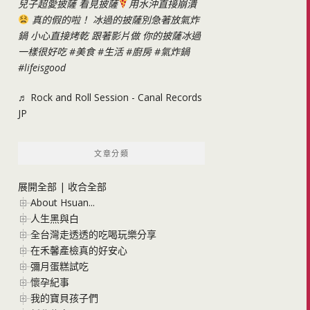
兒子超愛披薩 看見披薩
用水沖直接崩潰
真的假的啦！ 冰過的披薩別急著放氣炸
鍋 小心直接烤乾 跟著影片做 你的披薩冰過
一樣很好吃
#美食
#生活
#廚房
#氣炸鍋
#lifeisgood
♬ Rock and Roll Session - Canal Records
JP
文章分類
展開全部
|
收合全部
About Hsuan...
人生黑與白
全台灣走透透的吃喝玩樂分享
在禾馨產檢真的好安心
彌月蛋糕試吃
懷孕紀事
我的寶貝孩子們