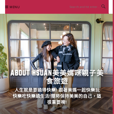
Skip
MENU
to
content
ABOUT HSUAN美美媽咪親子美
食旅遊
人生就是要過得快樂! 跟著美媽一起快樂玩
快樂吃快樂過生活!隨時保持美美的自己，這
很重要唷!