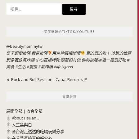
搜
尋
關
鍵
美美媽咪的TIKTOK/YOUTUBE
字:
@beautymommytw
兒子超愛披薩 看見披薩
用水沖直接崩潰
真的假的啦！ 冰過的披薩
別急著放氣炸鍋 小心直接烤乾 跟著影片做 你的披薩冰過一樣很好吃
#
美食
#生活
#廚房
#氣炸鍋
#lifeisgood
♬ Rock and Roll Session - Canal Records JP
文章分類
展開全部
|
收合全部
About Hsuan...
人生黑與白
全台灣走透透的吃喝玩樂分享
在禾馨產檢真的好安心