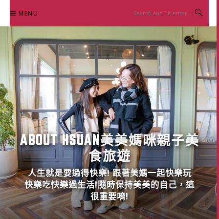
Skip
MENU
to
content
ABOUT HSUAN美美媽咪親子美
食旅遊
人生就是要過得快樂! 跟著美媽一起快樂玩
快樂吃快樂過生活!隨時保持美美的自己，這
很重要唷!