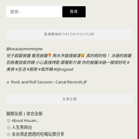
搜
尋
關
鍵
美美媽咪的TIKTOK/YOUTUBE
字:
@beautymommytw
兒子超愛披薩 看見披薩
用水沖直接崩潰
真的假的啦！ 冰過的披薩
別急著放氣炸鍋 小心直接烤乾 跟著影片做 你的披薩冰過一樣很好吃
#
美食
#生活
#廚房
#氣炸鍋
#lifeisgood
♬ Rock and Roll Session - Canal Records JP
文章分類
展開全部
|
收合全部
About Hsuan...
人生黑與白
全台灣走透透的吃喝玩樂分享