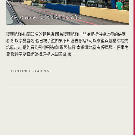
復興航棧-桃園知名的麵包店 因為復興航棧一開始是提供機上餐的供應
者 所以享譽盛名 假日親子遊如果不知道去哪裡? 可以來復興航棧幸福烘
焙屋走走 還能看到飛機飛過唷! 復興航棧-幸福烘焙屋 有停車場，停車免
費 復興空廚官網請按這裡 大園美食 復…
CONTINUE READING