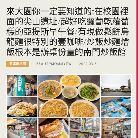
來大園你一定要知道的:在校園裡
面的尖山遺址/超好吃蘿蔔乾蘿蔔
糕的亞提斯早午餐/有現做鬆餅烏
龍麵很特別的壹咖啡/炒飯炒麵燴
飯根本是辦桌份量的南門炒飯館
美媽玩桃園
BEAUTYMOMMYTW
2022-03-31