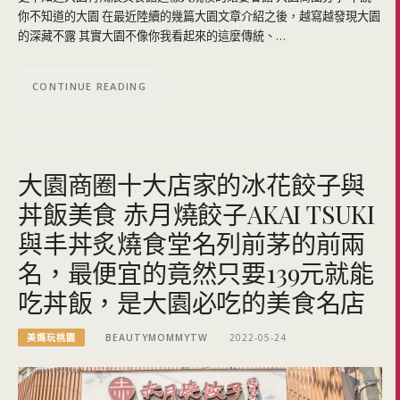
你不知道的大園 在最近陸續的幾篇大園文章介紹之後，越寫越發現大園
的深藏不露 其實大園不像你我看起來的這麼傳統、…
CONTINUE READING
大園商圈十大店家的冰花餃子與
丼飯美食 赤月燒餃子AKAI TSUKI
與丰丼炙燒食堂名列前茅的前兩
名，最便宜的竟然只要139元就能
吃丼飯，是大園必吃的美食名店
美媽玩桃園
BEAUTYMOMMYTW
2022-05-24