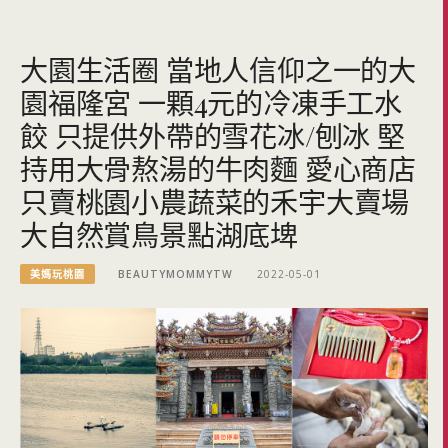
大園生活圈 當地人信仰之一的大
園福隆宮 一顆4元的冷凍手工水
餃 只提供外帶的雪花冰/刨冰 堅
持用大骨熬湯的牛肉麵 愛心商店
只賣桃園小農蔬菜的禾宇大賣場
大自然賞鳥景點湖底埤
美媽玩桃園
BEAUTYMOMMYTW
2022-05-01