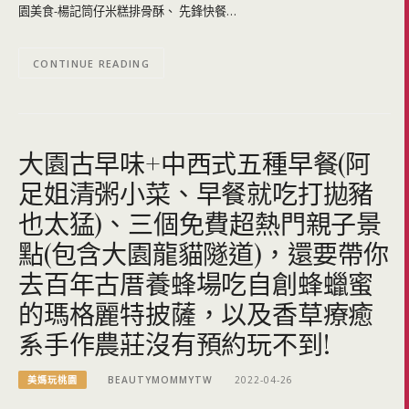
園美食-楊記筒仔米糕排骨酥、 先鋒快餐…
CONTINUE READING
大園古早味+中西式五種早餐(阿
足姐清粥小菜、早餐就吃打拋豬
也太猛)、三個免費超熱門親子景
點(包含大園龍貓隧道)，還要帶你
去百年古厝養蜂場吃自創蜂蠟蜜
的瑪格麗特披薩，以及香草療癒
系手作農莊沒有預約玩不到!
美媽玩桃園
BEAUTYMOMMYTW
2022-04-26