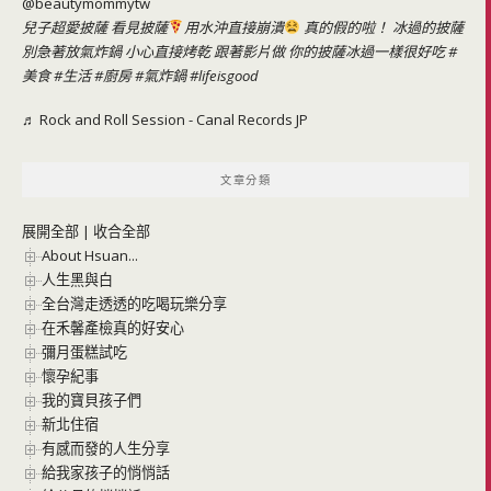
@beautymommytw
兒子超愛披薩 看見披薩
用水沖直接崩潰
真的假的啦！ 冰過的披薩
別急著放氣炸鍋 小心直接烤乾 跟著影片做 你的披薩冰過一樣很好吃
#
美食
#生活
#廚房
#氣炸鍋
#lifeisgood
♬ Rock and Roll Session - Canal Records JP
文章分類
展開全部
|
收合全部
About Hsuan...
人生黑與白
全台灣走透透的吃喝玩樂分享
在禾馨產檢真的好安心
彌月蛋糕試吃
懷孕紀事
我的寶貝孩子們
新北住宿
有感而發的人生分享
給我家孩子的悄悄話