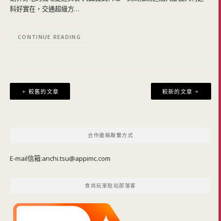
料好實在，交通超級方…
CONTINUE READING
文
較舊的文章
較新的文章
章
導
覽
合作邀稿聯繫方式
E-mail信箱:
anchi.tsu@appimc.com
食尚玩家駐站部落客