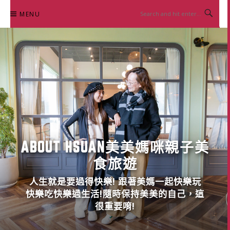
Skip
MENU
to
content
ABOUT HSUAN美美媽咪親子美
食旅遊
人生就是要過得快樂! 跟著美媽一起快樂玩
快樂吃快樂過生活!隨時保持美美的自己，這
很重要唷!