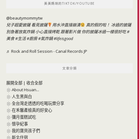
美美媽咪的TIKTOK/YOUTUBE
字:
@beautymommytw
兒子超愛披薩 看見披薩
用水沖直接崩潰
真的假的啦！ 冰過的披薩
別急著放氣炸鍋 小心直接烤乾 跟著影片做 你的披薩冰過一樣很好吃
#
美食
#生活
#廚房
#氣炸鍋
#lifeisgood
♬ Rock and Roll Session - Canal Records JP
文章分類
展開全部
|
收合全部
About Hsuan...
人生黑與白
全台灣走透透的吃喝玩樂分享
在禾馨產檢真的好安心
彌月蛋糕試吃
懷孕紀事
我的寶貝孩子們
新北住宿