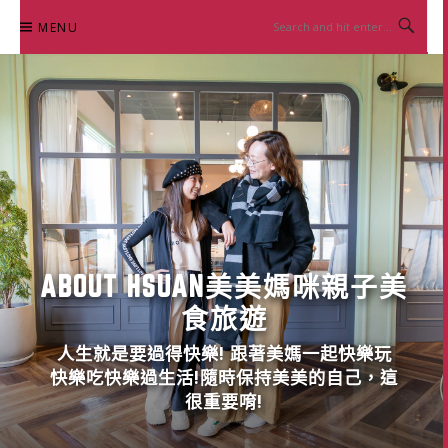
Skip
MENU
to
content
ABOUT HSUAN美美媽咪親子美
食旅遊
人生就是要過得快樂! 跟著美媽一起快樂玩
快樂吃快樂過生活!隨時保持美美的自己，這
很重要唷!