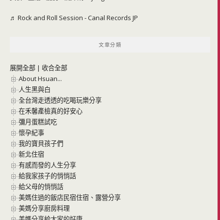
♬ Rock and Roll Session - Canal Records JP
文章分類
展開全部
|
收合全部
About Hsuan...
人生黑與白
全台灣走透透的吃喝玩樂分享
在禾馨產檢真的好安心
彌月蛋糕試吃
懷孕紀事
我的寶貝孩子們
新北住宿
有感而發的人生分享
給我家孩子的悄悄話
給父母的悄悄話
美媽住過的飯店民宿住宿、露營分享
美媽分享廚房料理
美媽分享給大家的好康