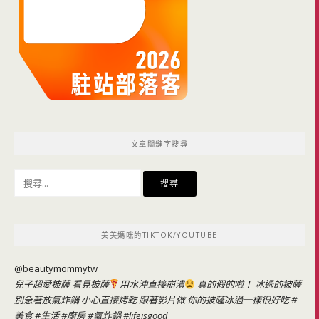
文章關鍵字搜尋
搜
尋
關
鍵
美美媽咪的TIKTOK/YOUTUBE
字:
@beautymommytw
兒子超愛披薩 看見披薩
用水沖直接崩潰
真的假的啦！ 冰過的披薩
別急著放氣炸鍋 小心直接烤乾 跟著影片做 你的披薩冰過一樣很好吃
#
美食
#生活
#廚房
#氣炸鍋
#lifeisgood