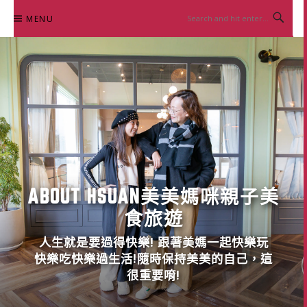
Skip
MENU
to
content
ABOUT HSUAN美美媽咪親子美
食旅遊
人生就是要過得快樂! 跟著美媽一起快樂玩
快樂吃快樂過生活!隨時保持美美的自己，這
很重要唷!