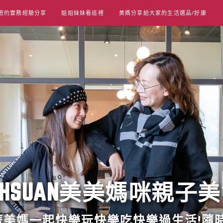
遊的實務經驗分享
姐姐妹妹看這裡
美媽分享給大家的生活選品/好康
UT HSUAN美美媽咪親子
跟著美媽一起快樂玩快樂吃快樂過生活!隨