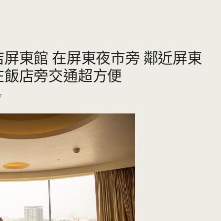
店屏東館 在屏東夜市旁 鄰近屏東
在飯店旁交通超方便
7