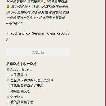
兒子超愛披薩 看見披薩
用水沖直接崩潰
真的假的啦！ 冰過的披薩別急著放氣炸
鍋 小心直接烤乾 跟著影片做 你的披薩冰過
一樣很好吃
#美食
#生活
#廚房
#氣炸鍋
#lifeisgood
♬ Rock and Roll Session - Canal Records
JP
文章分類
展開全部
|
收合全部
About Hsuan...
人生黑與白
全台灣走透透的吃喝玩樂分享
在禾馨產檢真的好安心
彌月蛋糕試吃
懷孕紀事
我的寶貝孩子們