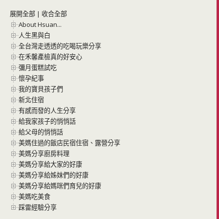
展開全部
|
收合全部
About Hsuan...
人生黑與白
全台灣走透透的吃喝玩樂分享
在禾馨產檢真的好安心
彌月蛋糕試吃
懷孕紀事
我的寶貝孩子們
新北住宿
有感而發的人生分享
給我家孩子的悄悄話
給父母的悄悄話
美媽住過的飯店民宿住宿、露營分享
美媽分享廚房料理
美媽分享給大家的好康
美媽分享給姊妹們的好康
美媽分享給媽咪們育兒的好康
美媽吃美食
踩雷經驗分享