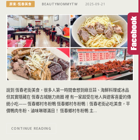
屏東-恆春美食
BEAUTYMOMMYTW
2025-09-21
說到 恆春老街美食，很多人第一時間會想到綠豆蒜、海鮮料理或冰品
但其實隱藏在 恆春古城魅力商圈 裡 有一家超受在地人與遊客喜愛的傳
統小吃—— 恆春鄉村冬粉鴨 恆春鄉村冬粉鴨｜恆春老街必吃美食，平
價鴨肉冬粉、滷味琳瑯滿目！ 恆春鄉村冬粉鴨 主…
CONTINUE READING