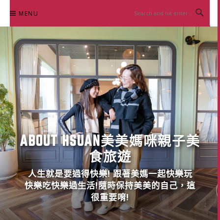
Skip
MENU
to
content
ABOUT HSUAN美美媽咪親子美
食旅遊
人生就是要過得快樂! 跟著美媽一起快樂玩
快樂吃快樂過生活!隨時保持美美的自己，這
很重要唷!