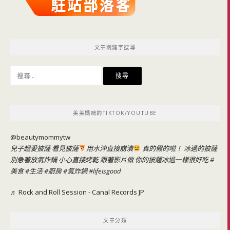
文章關鍵字搜尋
搜
尋
關
鍵
美美媽咪的TIKTOK/YOUTUBE
字:
@beautymommytw
兒子超愛披薩 看見披薩
用水沖直接崩潰
真的假的啦！ 冰過的披薩
別急著放氣炸鍋 小心直接烤乾 跟著影片做 你的披薩冰過一樣很好吃
#
美食
#生活
#廚房
#氣炸鍋
#lifeisgood
♬ Rock and Roll Session - Canal Records JP
文章分類