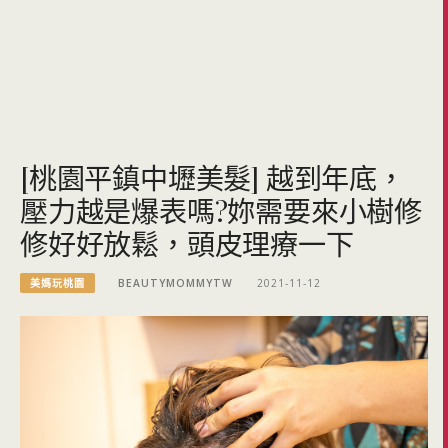
[桃園平鎮中壢美髮] 越到年底，
壓力越是爆表嗎?妳需要來小樹修
修好好放鬆，頭皮理療一下
美媽玩桃園
BEAUTYMOMMYTW
2021-11-12