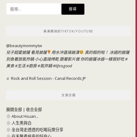
搜
尋
關
鍵
美美媽咪的TIKTOK/YOUTUBE
字:
@beautymommytw
兒子超愛披薩 看見披薩
用水沖直接崩潰
真的假的啦！ 冰過的披薩
別急著放氣炸鍋 小心直接烤乾 跟著影片做 你的披薩冰過一樣很好吃
#
美食
#生活
#廚房
#氣炸鍋
#lifeisgood
♬ Rock and Roll Session - Canal Records JP
文章分類
展開全部
|
收合全部
About Hsuan...
人生黑與白
全台灣走透透的吃喝玩樂分享
在禾馨產檢真的好安心