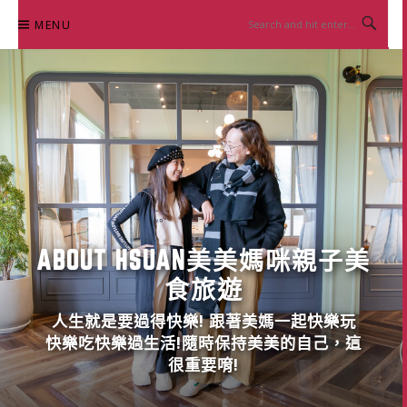
Skip
MENU
to
content
ABOUT HSUAN美美媽咪親子美
食旅遊
人生就是要過得快樂! 跟著美媽一起快樂玩
快樂吃快樂過生活!隨時保持美美的自己，這
很重要唷!