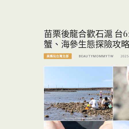
苗栗後龍合歡石滬 台
蟹、海參生態探險攻
BEAUTYMOMMYTW
2025
美媽玩台灣北部