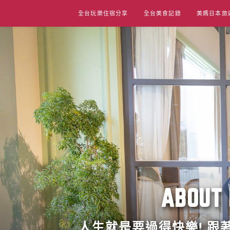
Skip
全台玩樂住宿分享
全台美食記錄
美媽日本旅
to
content
ABO
人生就是要過得快樂! 