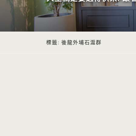
標籤:
後龍外埔石滬群