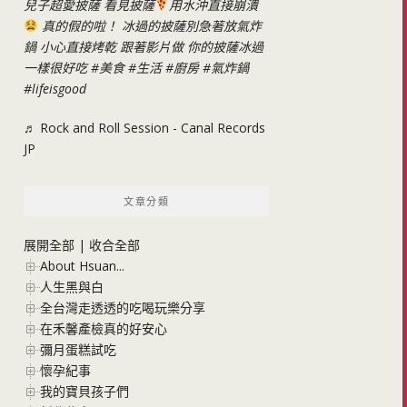
兒子超愛披薩 看見披薩
用水沖直接崩潰
真的假的啦！ 冰過的披薩別急著放氣炸
鍋 小心直接烤乾 跟著影片做 你的披薩冰過
一樣很好吃
#美食
#生活
#廚房
#氣炸鍋
#lifeisgood
♬ Rock and Roll Session - Canal Records
JP
文章分類
展開全部
|
收合全部
About Hsuan...
人生黑與白
全台灣走透透的吃喝玩樂分享
在禾馨產檢真的好安心
彌月蛋糕試吃
懷孕紀事
我的寶貝孩子們