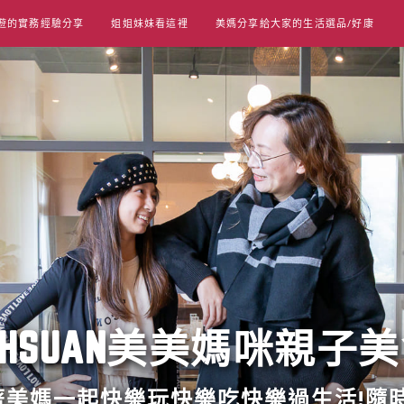
遊的實務經驗分享
姐姐妹妹看這裡
美媽分享給大家的生活選品/好康
UT HSUAN美美媽咪親子
跟著美媽一起快樂玩快樂吃快樂過生活!隨