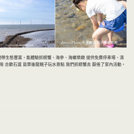
間帶生態豐富，能體驗抓螃蟹、海參、海螺樂趣 提供免費停車場、清
 合歡石滬 苗栗後龍親子玩水景點 我們抓螃蟹去 厭倦了室內活動，