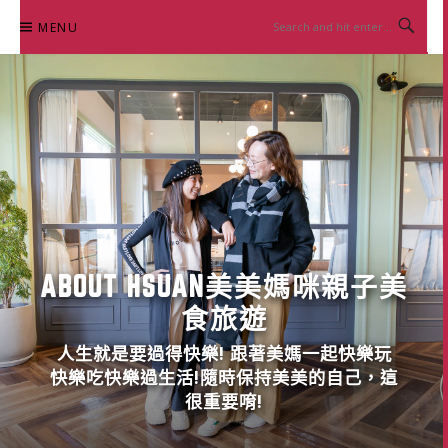
Skip
MENU
to
content
ABOUT HSUAN美美媽咪親子美
食旅遊
人生就是要過得快樂! 跟著美媽一起快樂玩
快樂吃快樂過生活!隨時保持美美的自己，這
很重要唷!