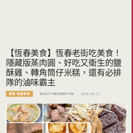
【恆春美食】恆春老街吃美食！
隱藏版蒸肉圓、好吃又衛生的鹽
酥雞、轉角筒仔米糕，還有必排
隊的滷味霸主
屏東-恆春美食
BEAUTYMOMMYTW
2026-05-11