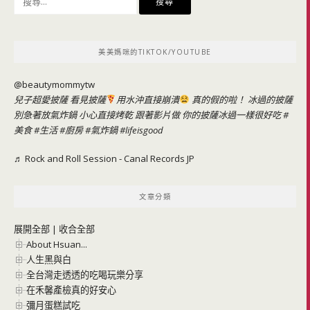
尋
關
鍵
美美媽咪的TIKTOK/YOUTUBE
字:
@beautymommytw
兒子超愛披薩 看見披薩
用水沖直接崩潰
真的假的啦！ 冰過的披薩
別急著放氣炸鍋 小心直接烤乾 跟著影片做 你的披薩冰過一樣很好吃
#
美食
#生活
#廚房
#氣炸鍋
#lifeisgood
♬ Rock and Roll Session - Canal Records JP
文章分類
展開全部
|
收合全部
About Hsuan...
人生黑與白
全台灣走透透的吃喝玩樂分享
在禾馨產檢真的好安心
彌月蛋糕試吃