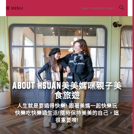
Skip
MENU
to
content
ABOUT HSUAN美美媽咪親子美
食旅遊
人生就是要過得快樂! 跟著美媽一起快樂玩
快樂吃快樂過生活!隨時保持美美的自己，這
很重要唷!