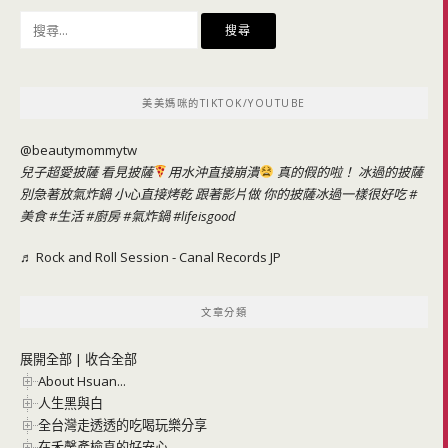
搜
尋
關
鍵
美美媽咪的TIKTOK/YOUTUBE
字:
@beautymommytw
兒子超愛披薩 看見披薩
用水沖直接崩潰
真的假的啦！ 冰過的披薩
別急著放氣炸鍋 小心直接烤乾 跟著影片做 你的披薩冰過一樣很好吃
#
美食
#生活
#廚房
#氣炸鍋
#lifeisgood
♬ Rock and Roll Session - Canal Records JP
文章分類
展開全部
|
收合全部
About Hsuan...
人生黑與白
全台灣走透透的吃喝玩樂分享
在禾馨產檢真的好安心