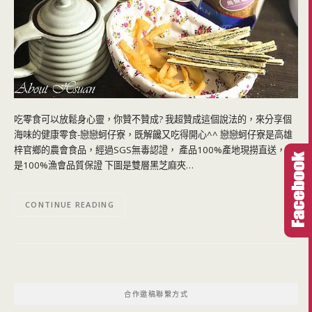
吃零食可以放鬆身心靈，你贊不贊成? 我超贊成這個說法的，來分享個
海味的健康零食-戀戀蚵仔寮，既解饞又吃得開心^^ 戀戀蚵仔寮是高雄
梓官鄉的農會食品，經過SGS無毒認證， 產品100%產地現撈直送，也
是100%漁會品質保證 下圖是雙層黑芝麻夾…
CONTINUE READING
合作邀稿聯繫方式