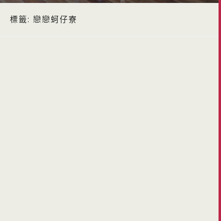
標籤:
戀戀蚵仔寮