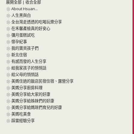
展開全部
|
收合全部
About Hsuan...
人生黑與白
全台灣走透透的吃喝玩樂分享
在禾馨產檢真的好安心
彌月蛋糕試吃
懷孕紀事
我的寶貝孩子們
新北住宿
有感而發的人生分享
給我家孩子的悄悄話
給父母的悄悄話
美媽住過的飯店民宿住宿、露營分享
美媽分享廚房料理
美媽分享給大家的好康
美媽分享給姊妹們的好康
美媽分享給媽咪們育兒的好康
美媽吃美食
踩雷經驗分享