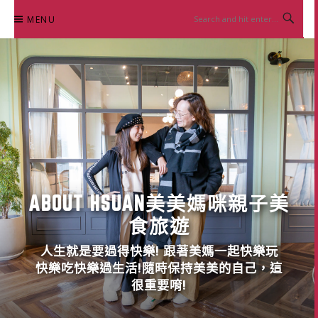
Skip
MENU
to
content
ABOUT HSUAN美美媽咪親子美
食旅遊
人生就是要過得快樂! 跟著美媽一起快樂玩
快樂吃快樂過生活!隨時保持美美的自己，這
很重要唷!