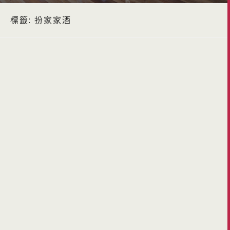
標籤:
扮家家酒