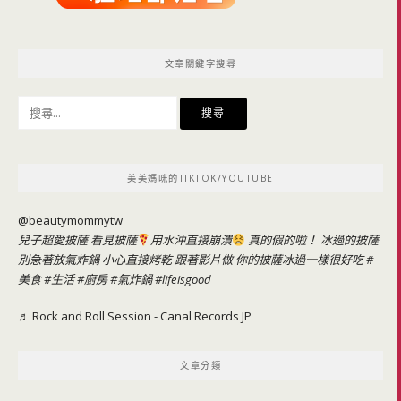
文章關鍵字搜尋
搜
尋
關
鍵
美美媽咪的TIKTOK/YOUTUBE
字:
@beautymommytw
兒子超愛披薩 看見披薩
用水沖直接崩潰
真的假的啦！ 冰過的披薩
別急著放氣炸鍋 小心直接烤乾 跟著影片做 你的披薩冰過一樣很好吃
#
美食
#生活
#廚房
#氣炸鍋
#lifeisgood
♬ Rock and Roll Session - Canal Records JP
文章分類