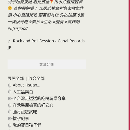
兒子超愛披薩 看見披薩
用水沖直接崩潰
真的假的啦！ 冰過的披薩別急著放氣炸
鍋 小心直接烤乾 跟著影片做 你的披薩冰過
一樣很好吃
#美食
#生活
#廚房
#氣炸鍋
#lifeisgood
♬ Rock and Roll Session - Canal Records
JP
文章分類
展開全部
|
收合全部
About Hsuan...
人生黑與白
全台灣走透透的吃喝玩樂分享
在禾馨產檢真的好安心
彌月蛋糕試吃
懷孕紀事
我的寶貝孩子們