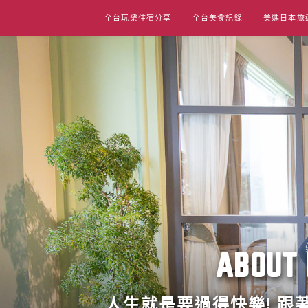
Skip
全台玩樂住宿分享
全台美食記錄
美媽日本旅
to
content
ABO
人生就是要過得快樂! 