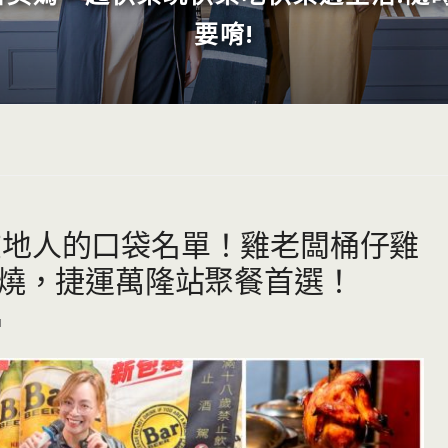
要唷!
在地人的口袋名單！雞老闆桶仔雞
串燒，捷運萬隆站聚餐首選！
1