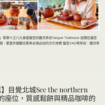
十之八九會是貓空的邀月茶坊Yaoyue Teahouse 這間在貓空
憶，更是外國觀光客來台灣必訪的文化地標 貓空24小時茶店：邀月茶
覺北城See the northern
1 窗景的座位，質感鬆餅與精品咖啡的