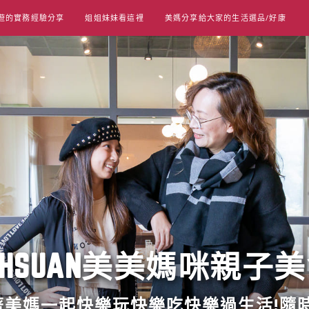
遊的實務經驗分享
姐姐妹妹看這裡
美媽分享給大家的生活選品/好康
UT HSUAN美美媽咪親子
跟著美媽一起快樂玩快樂吃快樂過生活!隨