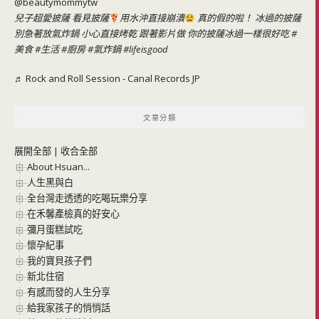
@beautymommytw
兒子超愛披薩 看見披薩
用水沖直接崩潰
真的假的啦！ 冰過的披薩
別急著放氣炸鍋 小心直接烤乾 跟著影片做 你的披薩冰過一樣很好吃
#
美食
#生活
#廚房
#氣炸鍋
#lifeisgood
♬ Rock and Roll Session - Canal Records JP
文章分類
展開全部
|
收合全部
About Hsuan...
人生黑與白
全台灣走透透的吃喝玩樂分享
在禾馨產檢真的好安心
彌月蛋糕試吃
懷孕紀事
我的寶貝孩子們
新北住宿
有感而發的人生分享
給我家孩子的悄悄話