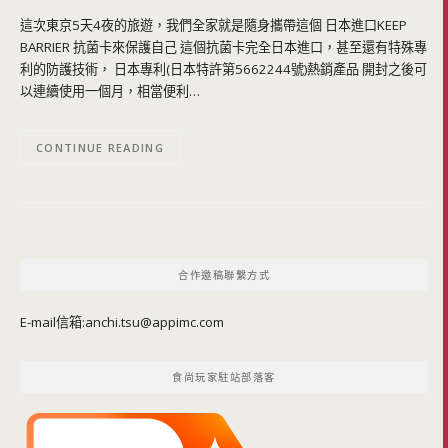
這次東京5天4夜的旅遊，我們全家就是隨身攜帶這個 日本進口KEEP
BARRIER 抗菌卡來保護自己 這個抗菌卡完全日本進口，甚至還有特殊專
利的防護技術， 日本專利(日本特許第5662244號)熱銷產品 開封之後可
以連續使用一個月，相當便利…
CONTINUE READING
合作邀稿聯繫方式
E-mail信箱:
anchi.tsu@appimc.com
食尚玩家駐站部落客