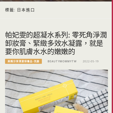
標籤:
日本進口
帕妃雯的超凝水系列: 零死角淨潤
卸妝膏、緊緻多效水凝露，就是
要你肌膚水水的嫩嫩的
美媽分享清潔保養品-洗臉
BEAUTYMOMMYTW
2022-05-19