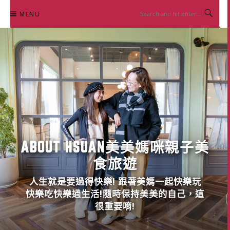
Skip
MENU
to
content
ABOUT HSUAN美美媽咪親子美
食旅遊
人生就是要過得快樂! 跟著美媽一起快樂玩
快樂吃快樂過生活!隨時保持美美的自己，這
很重要唷!