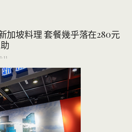
悅新加坡料理 套餐幾乎落在280元
自助
1-11