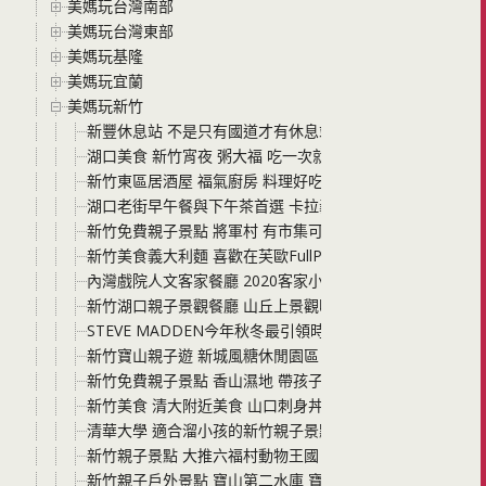
美媽玩台灣南部
美媽玩台灣東部
美媽玩基隆
美媽玩宜蘭
美媽玩新竹
新豐休息站 不是只有國道才有休息站 台61線西濱快速公
湖口美食 新竹宵夜 粥大福 吃一次就愛上的好料
新竹東區居酒屋 福氣廚房 料理好吃氣氛好 下班想吃點什麼
湖口老街早午餐與下午茶首選 卡拉義式餐館 餐點平價好吃 
新竹免費親子景點 將軍村 有市集可以逛 公園 餐廳 非常
新竹美食義大利麵 喜歡在芙歐FullPasta吃到的美食 也喜歡在
內灣戲院人文客家餐廳 2020客家小炒全國爭霸賽 榮獲北
新竹湖口親子景觀餐廳 山丘上景觀咖啡館 希臘地中海風格好
STEVE MADDEN今年秋冬最引領時尚潮流的紐約品牌 穿上
新竹寶山親子遊 新城風糖休閒園區 一起來砍甘蔗 壓甘蔗汁
新竹免費親子景點 香山濕地 帶孩子一起來找螃蟹
新竹美食 清大附近美食 山口刺身丼飯專賣店 新鮮平價的饗
清華大學 適合溜小孩的新竹親子景點
新竹親子景點 大推六福村動物王國 坐蒸氣火車看野生草食性
新竹親子戶外景點 寶山第二水庫 寶山鄉扶輪公園 大片綠地