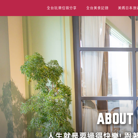
Skip
全台玩樂住宿分享
全台美食記錄
美媽日本旅
to
content
ABO
人生就是要過得快樂! 