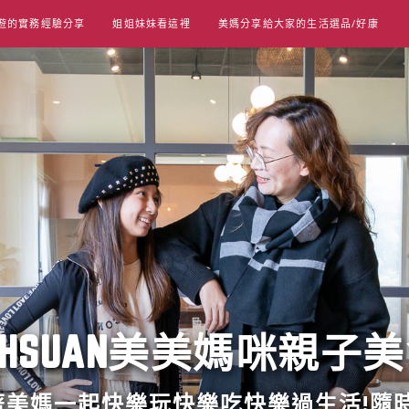
遊的實務經驗分享
姐姐妹妹看這裡
美媽分享給大家的生活選品/好康
UT HSUAN美美媽咪親子
跟著美媽一起快樂玩快樂吃快樂過生活!隨