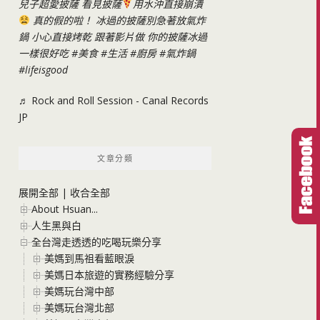
兒子超愛披薩 看見披薩
用水沖直接崩潰
真的假的啦！ 冰過的披薩別急著放氣炸
鍋 小心直接烤乾 跟著影片做 你的披薩冰過
一樣很好吃
#美食
#生活
#廚房
#氣炸鍋
#lifeisgood
♬ Rock and Roll Session - Canal Records
JP
文章分類
展開全部
|
收合全部
About Hsuan...
人生黑與白
全台灣走透透的吃喝玩樂分享
美媽到馬祖看藍眼淚
美媽日本旅遊的實務經驗分享
美媽玩台灣中部
美媽玩台灣北部