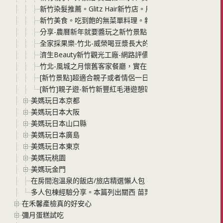
新竹染髮推薦。Glitz Hair新竹店。用心的好品質，頭髮最
新竹美食。吃到飽的無菜單料理。新竹名古屋料亭
分享-農曆新年就要醬玩之新竹景點半日遊
全家採果樂-竹北-威榮喝豆漿長大的蕃茄窩
濟生Beauty新竹觀光工廠-網路評價不錯的親子DIY觀光景點
竹北-風城之月懷舊客家餐廳，實在太復古啦!
[新竹景點]超適合親子或者情侶一日遊的合興車站與內灣老
[新竹]親子遊-新竹新豐紅毛港遊憩區
美媽玩日本京都
美媽玩日本大阪
美媽玩日本山口縣
美媽玩日本廣島
美媽玩日本東京
美媽玩桃園
美媽玩金門
在房間泡溫泉的飯店/旅店精選懶人包 在房間裡想泡就泡 不用
多人包棟經驗分享。本篇列出關西 苗栗 南投 四家我們包棟過的
在禾馨產檢真的好安心
彌月蛋糕試吃