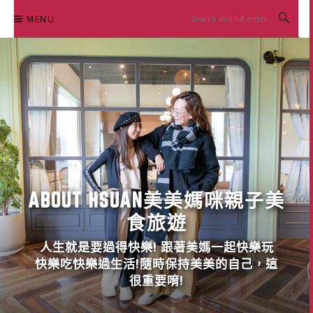
Skip
MENU
to
content
ABOUT HSUAN美美媽咪親子美
食旅遊
人生就是要過得快樂! 跟著美媽一起快樂玩
快樂吃快樂過生活!隨時保持美美的自己，這
很重要唷!