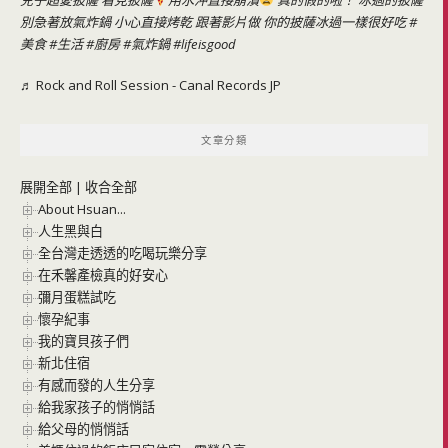
兒子超愛披薩 看見披薩
用水沖直接崩潰
真的假的啦！ 冰過的披薩
別急著放氣炸鍋 小心直接烤乾 跟著影片做 你的披薩冰過一樣很好吃
#
美食
#生活
#廚房
#氣炸鍋
#lifeisgood
♬ Rock and Roll Session - Canal Records JP
文章分類
展開全部
|
收合全部
About Hsuan...
人生黑與白
全台灣走透透的吃喝玩樂分享
在禾馨產檢真的好安心
彌月蛋糕試吃
懷孕紀事
我的寶貝孩子們
新北住宿
有感而發的人生分享
給我家孩子的悄悄話
給父母的悄悄話