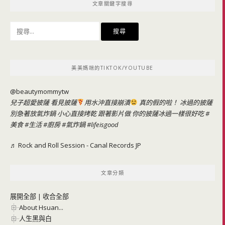
文章關鍵字搜尋
搜
尋
關
鍵
美美媽咪的TIKTOK/YOUTUBE
字:
@beautymommytw
兒子超愛披薩 看見披薩
用水沖直接崩潰
真的假的啦！ 冰過的披薩
別急著放氣炸鍋 小心直接烤乾 跟著影片做 你的披薩冰過一樣很好吃
#
美食
#生活
#廚房
#氣炸鍋
#lifeisgood
♬ Rock and Roll Session - Canal Records JP
文章分類
展開全部
|
收合全部
About Hsuan...
人生黑與白