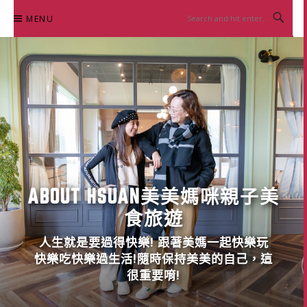
Skip
MENU
to
content
ABOUT HSUAN美美媽咪親子美
食旅遊
人生就是要過得快樂! 跟著美媽一起快樂玩
快樂吃快樂過生活!隨時保持美美的自己，這
很重要唷!