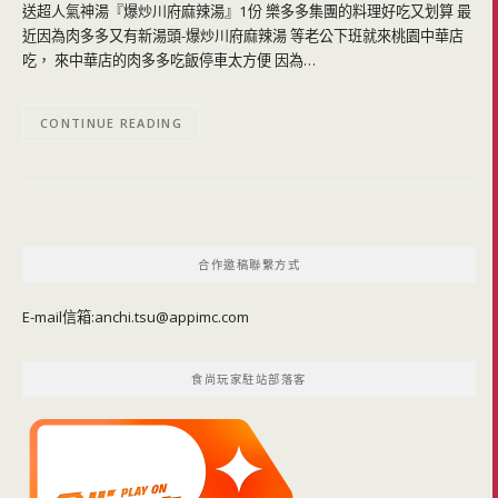
送超人氣神湯『爆炒川府麻辣湯』1份 樂多多集團的料理好吃又划算 最
近因為肉多多又有新湯頭-爆炒川府麻辣湯 等老公下班就來桃園中華店
吃， 來中華店的肉多多吃飯停車太方便 因為…
CONTINUE READING
合作邀稿聯繫方式
E-mail信箱:
anchi.tsu@appimc.com
食尚玩家駐站部落客