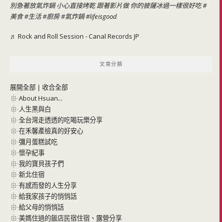
別急著放氣炸鍋 小心直接烤乾 跟著影片做 你的披薩冰過一樣很好吃
#
美食
#生活
#廚房
#氣炸鍋
#lifeisgood
♬ Rock and Roll Session - Canal Records JP
文章分類
展開全部
|
收合全部
About Hsuan...
人生黑與白
全台灣走透透的吃喝玩樂分享
在禾馨產檢真的好安心
彌月蛋糕試吃
懷孕紀事
我的寶貝孩子們
新北住宿
有感而發的人生分享
給我家孩子的悄悄話
給父母的悄悄話
美媽住過的飯店民宿住宿、露營分享