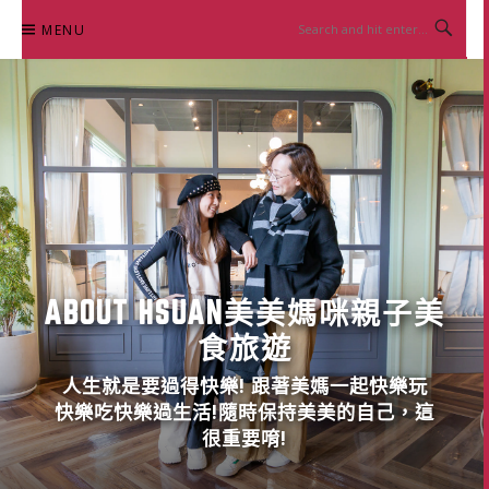
Skip
MENU
to
content
ABOUT HSUAN美美媽咪親子美
食旅遊
人生就是要過得快樂! 跟著美媽一起快樂玩
快樂吃快樂過生活!隨時保持美美的自己，這
很重要唷!