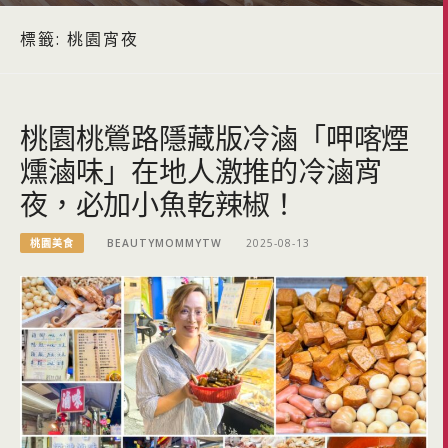
標籤:
桃園宵夜
桃園桃鶯路隱藏版冷滷「呷喀煙
燻滷味」在地人激推的冷滷宵
夜，必加小魚乾辣椒！
桃園美食
BEAUTYMOMMYTW
2025-08-13