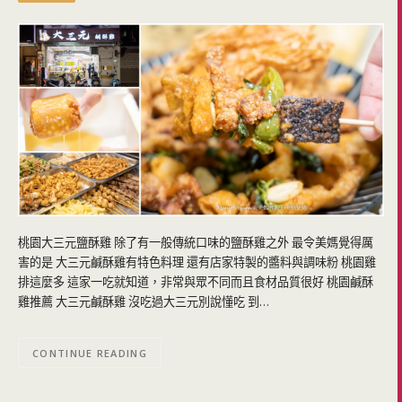
桃園大三元鹽酥雞 除了有一般傳統口味的鹽酥雞之外 最令美媽覺得厲
害的是 大三元鹹酥雞有特色料理 還有店家特製的醬料與調味粉 桃園雞
排這麼多 這家一吃就知道，非常與眾不同而且食材品質很好 桃園鹹酥
雞推薦 大三元鹹酥雞 沒吃過大三元別說懂吃 到…
CONTINUE READING