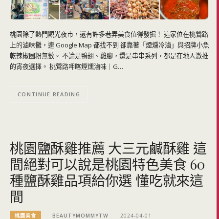
桃園除了熱門觀光夜市，還有許多巷弄美食值得發掘！ 這家位在桃鶯路
上的滷味攤，連 Google Map 都找不到 卻靠著「煙燻冷滷」與招牌小魚
乾辣椒圈粉無數。 不論是鴨翅、雞腳，還是串串系列，都是在地人激推
的宵夜選擇。 桃鶯路呷喀煙燻滷味｜G…
CONTINUE READING
桃園鹽酥雞推薦 大三元鹹酥雞 這
間絕對可以說是桃園特色美食 60
種鹽酥雞品項給你選 懂吃就來這
間
桃園美食
BEAUTYMOMMYTW
2024-04-01