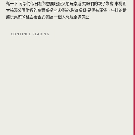
鬆一下 同學們假日相聚想要吃飯又想玩桌遊 媽咪們的親子聚會 來桃園
大檜溪公園附近的奎爾斯複合式餐飲x彩虹桌遊 是個有漢堡、牛排的還
能玩桌遊的桃園複合式餐廳 一個人想玩桌遊怎麼…
CONTINUE READING