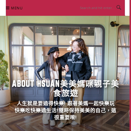
Skip
MENU
to
content
ABOUT HSUAN美美媽咪親子美
食旅遊
人生就是要過得快樂! 跟著美媽一起快樂玩
快樂吃快樂過生活!隨時保持美美的自己，這
很重要唷!