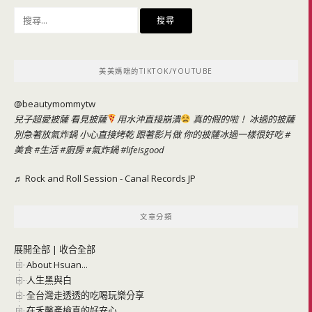
搜
尋
關
鍵
美美媽咪的TIKTOK/YOUTUBE
字:
@beautymommytw
兒子超愛披薩 看見披薩
用水沖直接崩潰
真的假的啦！ 冰過的披薩
別急著放氣炸鍋 小心直接烤乾 跟著影片做 你的披薩冰過一樣很好吃
#
美食
#生活
#廚房
#氣炸鍋
#lifeisgood
♬ Rock and Roll Session - Canal Records JP
文章分類
展開全部
|
收合全部
About Hsuan...
人生黑與白
全台灣走透透的吃喝玩樂分享
在禾馨產檢真的好安心