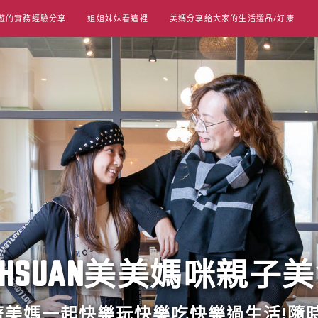
遊的實務經驗分享
姐姐妹妹看這裡
美媽分享給大家的生活選品/好康
UT HSUAN美美媽咪親子
跟著美媽一起快樂玩快樂吃快樂過生活!隨