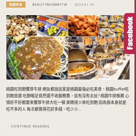
桃園美食
BEAUTYMOMMYTW
2024-01-19
桃園吃到飽饗厚牛排 網友都說這家是桃園最強必吃美食、桃園buffet吃
到飽首選 吃飽喝足竟然還不收服務費，這有沒有太扯? 桃園牛排推薦 心
情好不好都要來饗厚牛排大吃一頓 美媽很少來吃到飽 因為我本身就是
吃不多的人 每次都覺得花好多錢，吃少少…
CONTINUE READING