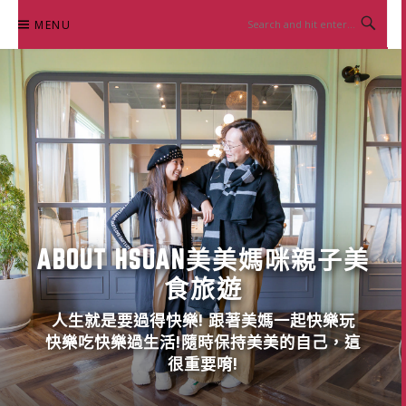
Skip
MENU
to
content
ABOUT HSUAN美美媽咪親子美
食旅遊
人生就是要過得快樂! 跟著美媽一起快樂玩
快樂吃快樂過生活!隨時保持美美的自己，這
很重要唷!