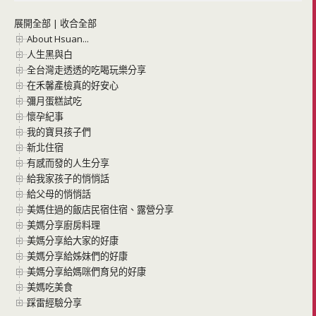
展開全部
|
收合全部
About Hsuan...
人生黑與白
全台灣走透透的吃喝玩樂分享
在禾馨產檢真的好安心
彌月蛋糕試吃
懷孕紀事
我的寶貝孩子們
新北住宿
有感而發的人生分享
給我家孩子的悄悄話
給父母的悄悄話
美媽住過的飯店民宿住宿、露營分享
美媽分享廚房料理
美媽分享給大家的好康
美媽分享給姊妹們的好康
美媽分享給媽咪們育兒的好康
美媽吃美食
踩雷經驗分享