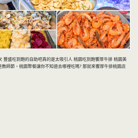
次 豐盛吃到飽的自助吧真的是太吸引人 桃園吃到飽饗厚牛排 桃園美
是教師節，桃園聚餐讓你不知道去哪裡吃嗎? 那就來饗厚牛排桃園店