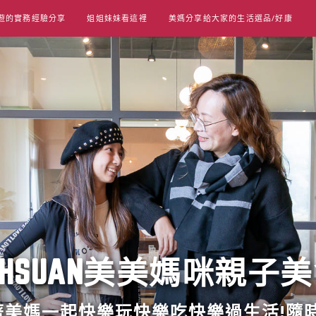
遊的實務經驗分享
姐姐妹妹看這裡
美媽分享給大家的生活選品/好康
UT HSUAN美美媽咪親子
跟著美媽一起快樂玩快樂吃快樂過生活!隨