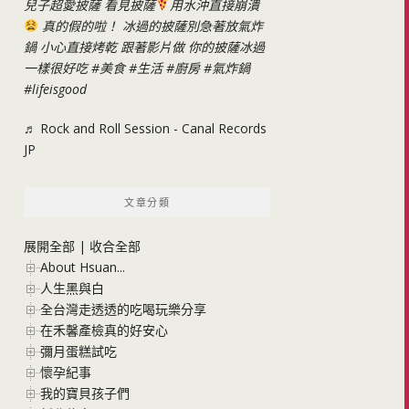
兒子超愛披薩 看見披薩
用水沖直接崩潰
真的假的啦！ 冰過的披薩別急著放氣炸
鍋 小心直接烤乾 跟著影片做 你的披薩冰過
一樣很好吃
#美食
#生活
#廚房
#氣炸鍋
#lifeisgood
♬ Rock and Roll Session - Canal Records
JP
文章分類
展開全部
|
收合全部
About Hsuan...
人生黑與白
全台灣走透透的吃喝玩樂分享
在禾馨產檢真的好安心
彌月蛋糕試吃
懷孕紀事
我的寶貝孩子們