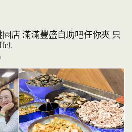
桃園店 滿滿豐盛自助吧任你夾 只
fet
6