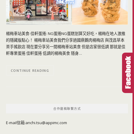
楊梅車站美食-佳軒蛋捲: NG蛋捲NG蛋糕划算又好吃，楊梅在地人激推
的隱藏版點心！ 楊梅車站美食我們分享過國鼎鵝肉楊梅店 與茂昌草本
茶手搖飲店 現在要分享另一間楊梅車站美食 但是店家很低調 那就是佳
軒專業蛋捲 佳軒蛋捲 低調的楊梅美食 隱身…
CONTINUE READING
合作邀稿聯繫方式
E-mail信箱:
anchi.tsu@appimc.com