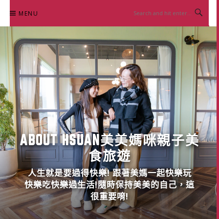
Skip
MENU
to
content
ABOUT HSUAN美美媽咪親子美
食旅遊
人生就是要過得快樂! 跟著美媽一起快樂玩
快樂吃快樂過生活!隨時保持美美的自己，這
很重要唷!