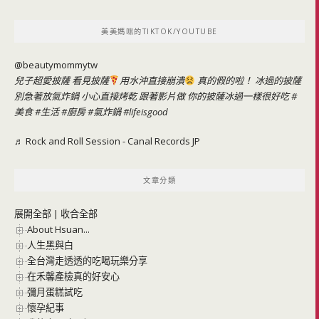
關
鍵
美美媽咪的TIKTOK/YOUTUBE
字:
@beautymommytw
兒子超愛披薩 看見披薩
用水沖直接崩潰
真的假的啦！ 冰過的披薩
別急著放氣炸鍋 小心直接烤乾 跟著影片做 你的披薩冰過一樣很好吃
#
美食
#生活
#廚房
#氣炸鍋
#lifeisgood
♬ Rock and Roll Session - Canal Records JP
文章分類
展開全部
|
收合全部
About Hsuan...
人生黑與白
全台灣走透透的吃喝玩樂分享
在禾馨產檢真的好安心
彌月蛋糕試吃
懷孕紀事