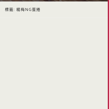
標籤:
楊梅NG蛋捲