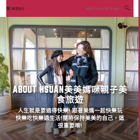
Skip
MENU
to
content
ABOUT HSUAN美美媽咪親子美
食旅遊
人生就是要過得快樂! 跟著美媽一起快樂玩
快樂吃快樂過生活!隨時保持美美的自己，這
很重要唷!