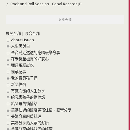
♬ Rock and Roll Session - Canal Records JP
文章分類
展開全部
|
收合全部
About Hsuan...
人生黑與白
全台灣走透透的吃喝玩樂分享
在禾馨產檢真的好安心
彌月蛋糕試吃
懷孕紀事
我的寶貝孩子們
新北住宿
有感而發的人生分享
給我家孩子的悄悄話
給父母的悄悄話
美媽住過的飯店民宿住宿、露營分享
美媽分享廚房料理
美媽分享給大家的好康
美媽分享給姊妹們的好康