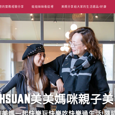
遊的實務經驗分享
姐姐妹妹看這裡
美媽分享給大家的生活選品/好康
UT HSUAN美美媽咪親子
跟著美媽一起快樂玩快樂吃快樂過生活!隨