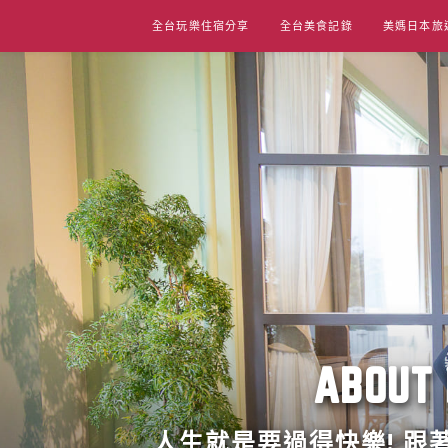
Skip
全台玩樂住宿分享
全台美食記錄
美媽日本旅
to
content
ABO
人生就是要過得快樂! 