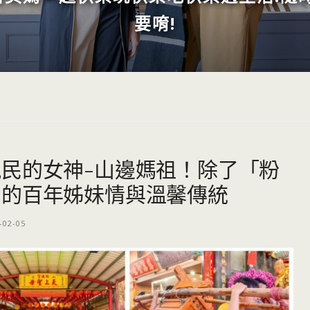
要唷!
民的女神-山邊媽祖！除了「粉
知的百年姊妹情與溫馨傳統
-02-05