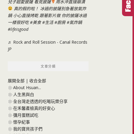
兒子超愛披薩 看見披薩
用水沖直接崩潰
真的假的啦！ 冰過的披薩別急著放氣炸
鍋 小心直接烤乾 跟著影片做 你的披薩冰過
一樣很好吃
#美食
#生活
#廚房
#氣炸鍋
#lifeisgood
♬ Rock and Roll Session - Canal Records
JP
文章分類
展開全部
|
收合全部
About Hsuan...
人生黑與白
全台灣走透透的吃喝玩樂分享
在禾馨產檢真的好安心
彌月蛋糕試吃
懷孕紀事
我的寶貝孩子們