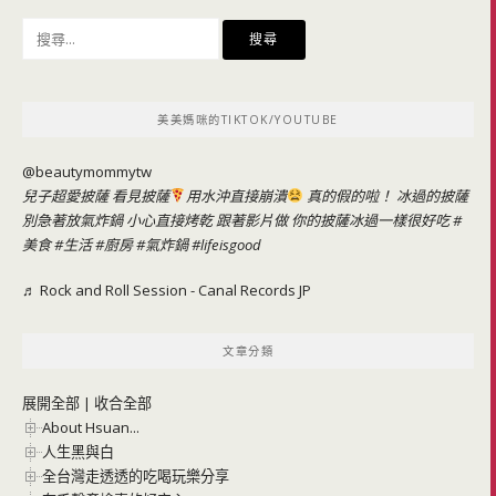
搜
尋
關
鍵
美美媽咪的TIKTOK/YOUTUBE
字:
@beautymommytw
兒子超愛披薩 看見披薩
用水沖直接崩潰
真的假的啦！ 冰過的披薩
別急著放氣炸鍋 小心直接烤乾 跟著影片做 你的披薩冰過一樣很好吃
#
美食
#生活
#廚房
#氣炸鍋
#lifeisgood
♬ Rock and Roll Session - Canal Records JP
文章分類
展開全部
|
收合全部
About Hsuan...
人生黑與白
全台灣走透透的吃喝玩樂分享