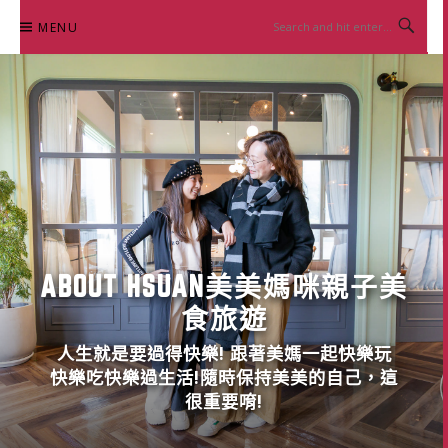
Skip
MENU
to
content
ABOUT HSUAN美美媽咪親子美
食旅遊
人生就是要過得快樂! 跟著美媽一起快樂玩
快樂吃快樂過生活!隨時保持美美的自己，這
很重要唷!