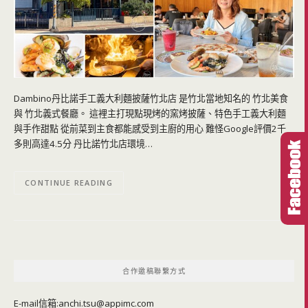
Dambino丹比諾手工義大利麵披薩竹北店 是竹北當地知名的 竹北美食
與 竹北義式餐廳。 這裡主打現點現烤的窯烤披薩、特色手工義大利麵
與手作甜點 從前菜到主食都能感受到主廚的用心 難怪Google評價2千
多則高達4.5分 丹比諾竹北店環境…
CONTINUE READING
合作邀稿聯繫方式
E-mail信箱:
anchi.tsu@appimc.com