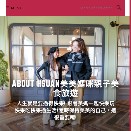
Skip
MENU
to
content
ABOUT HSUAN美美媽咪親子美
食旅遊
人生就是要過得快樂! 跟著美媽一起快樂玩
快樂吃快樂過生活!隨時保持美美的自己，這
很重要唷!