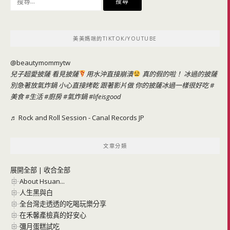
尋
關
鍵
美美媽咪的TIKTOK/YOUTUBE
字:
@beautymommytw
兒子超愛披薩 看見披薩
用水沖直接崩潰
真的假的啦！ 冰過的披薩
別急著放氣炸鍋 小心直接烤乾 跟著影片做 你的披薩冰過一樣很好吃
#
美食
#生活
#廚房
#氣炸鍋
#lifeisgood
♬ Rock and Roll Session - Canal Records JP
文章分類
展開全部
|
收合全部
About Hsuan...
人生黑與白
全台灣走透透的吃喝玩樂分享
在禾馨產檢真的好安心
彌月蛋糕試吃