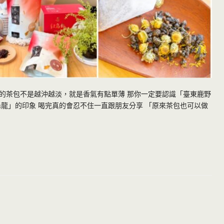
的茶包不是越沖越淡，就是香氣有點單薄 那你一定要認識「臺東鹿野
龍」的印象 喝完真的會忍不住一直跟朋友分享 「原來茶包也可以做