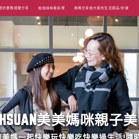
遊的實務經驗分享
姐姐妹妹看這裡
美媽分享給大家的生活選品/好康
UT HSUAN美美媽咪親子
跟著美媽一起快樂玩快樂吃快樂過生活!隨