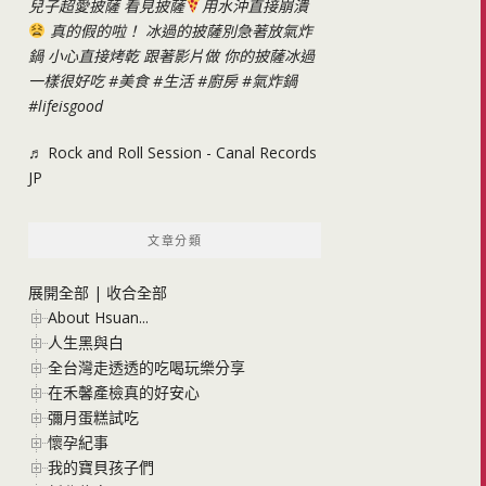
兒子超愛披薩 看見披薩
用水沖直接崩潰
真的假的啦！ 冰過的披薩別急著放氣炸
鍋 小心直接烤乾 跟著影片做 你的披薩冰過
一樣很好吃
#美食
#生活
#廚房
#氣炸鍋
#lifeisgood
♬ Rock and Roll Session - Canal Records
JP
文章分類
展開全部
|
收合全部
About Hsuan...
人生黑與白
全台灣走透透的吃喝玩樂分享
在禾馨產檢真的好安心
彌月蛋糕試吃
懷孕紀事
我的寶貝孩子們