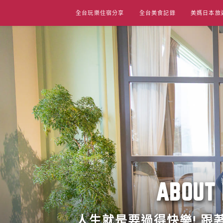
Skip
全台玩樂住宿分享
全台美食記錄
美媽日本旅
to
content
ABO
人生就是要過得快樂! 