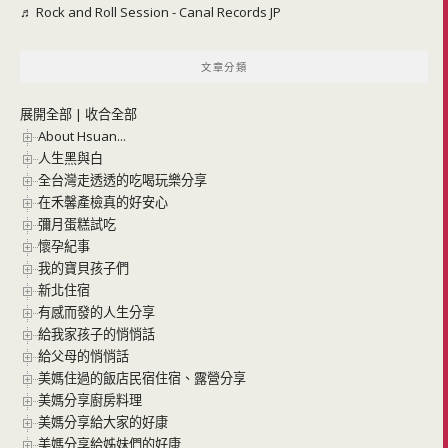
♬ Rock and Roll Session - Canal Records JP
文章分類
展開全部
|
收合全部
About Hsuan...
人生黑與白
全台灣走透透的吃喝玩樂分享
在禾馨產檢真的好安心
彌月蛋糕試吃
懷孕紀事
我的寶貝孩子們
新北住宿
有感而發的人生分享
給我家孩子的悄悄話
給父母的悄悄話
美媽住過的飯店民宿住宿、露營分享
美媽分享廚房料理
美媽分享給大家的好康
美媽分享給姊妹們的好康