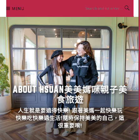
Skip
MENU
to
content
ABOUT HSUAN美美媽咪親子美
食旅遊
人生就是要過得快樂! 跟著美媽一起快樂玩
快樂吃快樂過生活!隨時保持美美的自己，這
很重要唷!