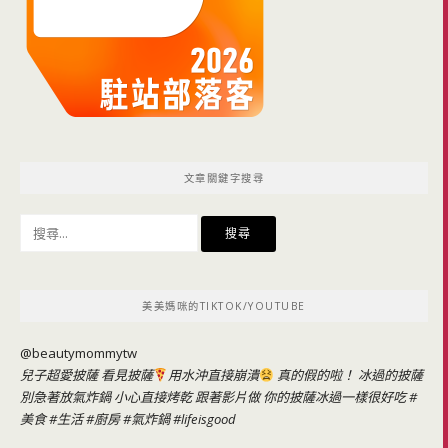
文章關鍵字搜尋
搜
尋
關
鍵
美美媽咪的TIKTOK/YOUTUBE
字:
@beautymommytw
兒子超愛披薩 看見披薩
用水沖直接崩潰
真的假的啦！ 冰過的披薩
別急著放氣炸鍋 小心直接烤乾 跟著影片做 你的披薩冰過一樣很好吃
#
美食
#生活
#廚房
#氣炸鍋
#lifeisgood